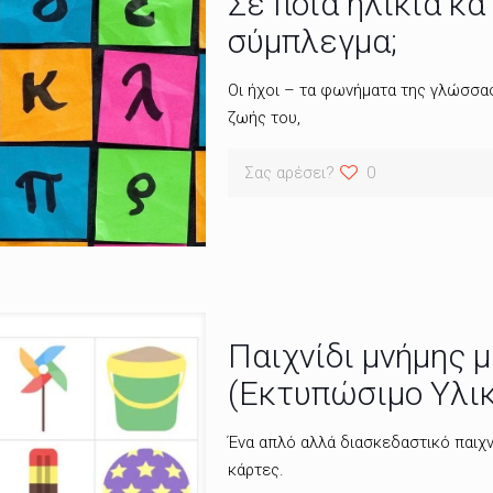
Σε ποια ηλικία κ
σύμπλεγμα;
Οι ήχοι – τα φωνήματα της γλώσσας
ζωής του,
Σας αρέσει?
0
Παιχνίδι μνήμης 
(Εκτυπώσιμο Υλικ
Ένα απλό αλλά διασκεδαστικό παιχνί
κάρτες.