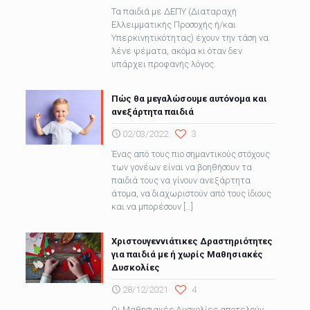
Τα παιδιά με ΔΕΠΥ (Διαταραχή
Ελλειμματικής Προσοχής ή/και
Υπερκινητικότητας) έχουν την τάση να
λένε ψέματα, ακόμα κι όταν δεν
υπάρχει προφανής λόγος.
Πώς θα μεγαλώσουμε αυτόνομα και
ανεξάρτητα παιδιά
02/03/2022
3
Ένας από τους πιο σημαντικούς στόχους
των γονέων είναι να βοηθήσουν τα
παιδιά τους να γίνουν ανεξάρτητα
άτομα, να διαχωριστούν από τους ίδιους
και να μπορέσουν
[…]
Χριστουγεννιάτικες Δραστηριότητες
για παιδιά με ή χωρίς Μαθησιακές
Δυσκολίες
28/12/2021
4
Οι Μαθησιακές Δυσκολίες αποτελούν