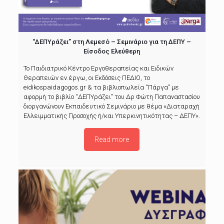
“ΔΕΠΥράζει” στη Λεμεσό – Σεμινάριο για τη ΔΕΠΥ –
Είσοδος Ελεύθερη
Το Παιδιατρικό Κέντρο Εργοθεραπείας και Ειδικών
Θεραπειών εν.έργω, οι Εκδόσεις ΠΕΔΙΟ, το
eidikospaidagogos.gr & τα βιβλιοπωλεία “Πάργα” με
αφορμή το βιβλίο “ΔΕΠΥράζει” του Δρ Φώτη Παπαναστασίου
διοργανώνουν Εκπαιδευτικό Σεμινάριο με θέμα «Διαταραχή
Ελλειμματικής Προσοχής ή/και Υπερκινητικότητας – ΔΕΠΥ».
Read more