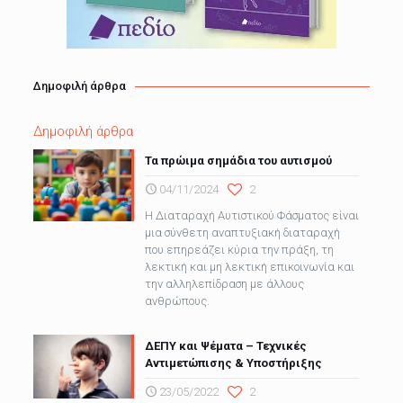
Δημοφιλή άρθρα
Δημοφιλή άρθρα
Τα πρώιμα σημάδια του αυτισμού
04/11/2024
2
H Διαταραχή Αυτιστικού Φάσματος είναι
μια σύνθετη αναπτυξιακή διαταραχή
που επηρεάζει κύρια την πράξη, τη
λεκτική και μη λεκτική επικοινωνία και
την αλληλεπίδραση με άλλους
ανθρώπους.
ΔΕΠΥ και Ψέματα – Τεχνικές
Αντιμετώπισης & Υποστήριξης
23/05/2022
2