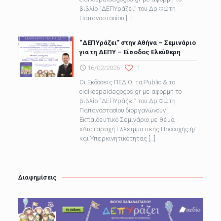
βιβλίο “ΔΕΠΥράζει” του Δρ Φώτη
Παπαναστασίου
[…]
“ΔΕΠΥράζει” στην Αθήνα – Σεμινάριο
για τη ΔΕΠΥ – Είσοδος Ελεύθερη
16/02/2026
1
Οι Εκδόσεις ΠΕΔΙΟ, τα Public & το
eidikospaidagogos.gr με αφορμή το
βιβλίο “ΔΕΠΥράζει” του Δρ Φώτη
Παπαναστασίου διοργανώνουν
Εκπαιδευτικό Σεμινάριο με θέμα
«Διαταραχή Ελλειμματικής Προσοχής ή/
και Υπερκινητικότητας
[…]
Διαφημίσεις