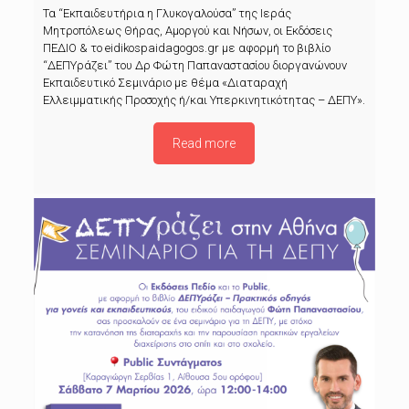
Τα “Εκπαιδευτήρια η Γλυκογαλούσα” της Ιεράς
Μητροπόλεως Θήρας, Αμοργού και Νήσων, οι Εκδόσεις
ΠΕΔΙΟ & το eidikospaidagogos.gr με αφορμή το βιβλίο
“ΔΕΠΥράζει” του Δρ Φώτη Παπαναστασίου διοργανώνουν
Εκπαιδευτικό Σεμινάριο με θέμα «Διαταραχή
Ελλειμματικής Προσοχής ή/και Υπερκινητικότητας – ΔΕΠΥ».
Read more