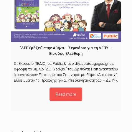
“ΔΕΠΥράζει” στην Αθήνα – Σεμινάριο για τη ΔΕΠΥ –
Είσοδος Ελεύθερη
Οι Εκδόσεις ΠΕΔΙΟ, τα Public & το eidikospaidagogos.gr με
αφορμή το βιβλίο “ΔΕΠΥράζει” του Δρ Φώτη Παπαναστασίου
διοργανώνουν Εκπαιδευτικό Σεμινάριο με θέμα «Διαταραχή
Ελλειμματικής Προσοχής ή/και Υπερκινητικότητας – ΔΕΠΥ».
Read more