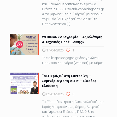
και Ειδικών Θεραπειών εν.έργω, οι
Εκδόσεις ΠΕΔΙΟ, το eidikospaidagogos.gr
& τα βιβλιοπωλεία “Πάργα” με αφορμή
το βιβλίο “ΔΕΠΥράζει” του Δρ Φώτη
Παπαναστασίου
[…]
WEBINAR «Δυσγραφία – Αξιολόγηση
& Τεχνικές Παρέμβασης»
17/04/2026
1
Το eidikospaidagogos.gr διοργανώνει
Πρακτικό Σεμινάριο (Webinar) με θέμα:
“ΔΕΠΥράζει” στη Σαντορίνη –
Σεμινάριο για τη ΔΕΠΥ – Είσοδος
Ελεύθερη
02/03/2026
0
Τα “Εκπαιδευτήρια η Γλυκογαλούσα” της
Ιεράς Μητροπόλεως Θήρας, Αμοργού
και Νήσων, οι Εκδόσεις ΠΕΔΙΟ & το
eidikospaidagogos.gr με αφορμή το