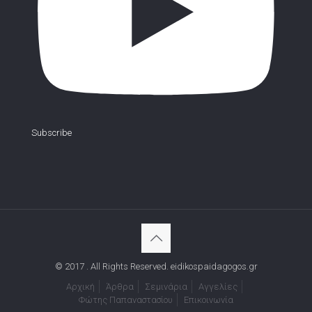
Subscribe
© 2017 . All Rights Reserved. eidikospaidagogos.gr
Αρχική
Άρθρα
Σεμινάρια
Αγγελίες
Φώτης Παπαναστασίου
Επικοινωνία