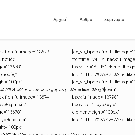
Αρχική
Άρθρα
Σεμινάρια
ox frontfullimage=”13673″
[cq_vc_flipbox frontfullimage=”
Αυτισμός”
fronttitle=”ΔΕΠΥ” backfullimag
ge=”13678″
backtitle=”ΔΕΠΥ” elementheigh
Αυτισμός”
link=”url:http%3A%2F%2Feidiko
ht=”100px”
[cq_vc_flipbox frontfullimage=”
ttp%3A%2F%2Feidikospaidagogos.gr%2Fautism%2F|||”]
fronttitle=”Ψυχολογία”
ox frontfullimage=”13674″
backfullimage=”13798″
Εργοθεραπεία”
backtitle=”Ψυχολογία”
ge=”13678″
elementheight=”100px”
Εργοθεραπεία”
link=”url:http%3A%2F%2Feidik
ht=”100px”
ttp%3A%2F%2Feidikospaidagogos.gr%2Foccupational-