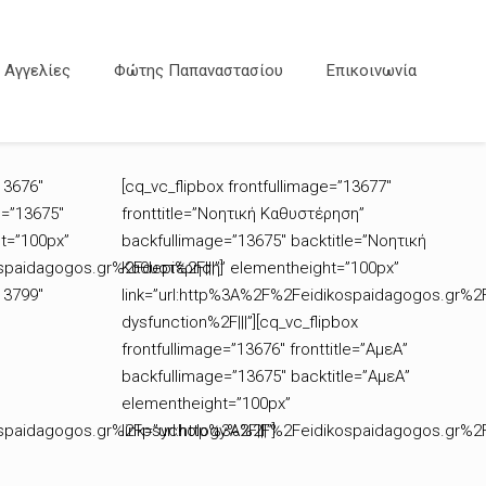
Αγγελίες
Φώτης Παπαναστασίου
Επικοινωνία
13676″
[cq_vc_flipbox frontfullimage=”13677″
e=”13675″
fronttitle=”Νοητική Καθυστέρηση”
t=”100px”
backfullimage=”13675″ backtitle=”Νοητική
spaidagogos.gr%2Fdepi%2F|||”]
Καθυστέρηση” elementheight=”100px”
13799″
link=”url:http%3A%2F%2Feidikospaidagogos.gr%2
dysfunction%2F|||”][cq_vc_flipbox
frontfullimage=”13676″ fronttitle=”ΑμεΑ”
backfullimage=”13675″ backtitle=”ΑμεΑ”
elementheight=”100px”
ospaidagogos.gr%2Fpsychology%2F|||”]
link=”url:http%3A%2F%2Feidikospaidagogos.gr%2F