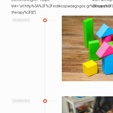
link=”url:http%3A%2F%2Feidikospaidagogos.gr%2Fspeech-
therapy%2F||
therapy%2F|||”]
03/06/2020
20/04/2020