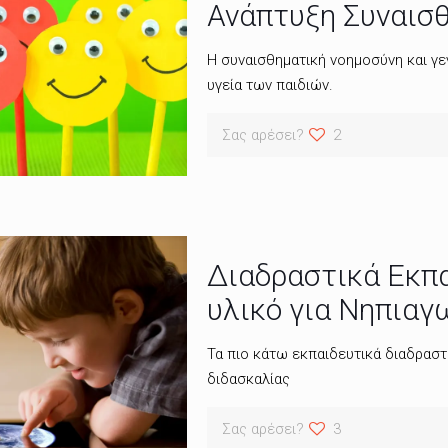
Ανάπτυξη Συναισ
Η συναισθηματική νοημοσύνη και γε
υγεία των παιδιών.
Σας αρέσει?
2
Διαδραστικά Εκπα
υλικό για Νηπιαγ
Τα πιο κάτω εκπαιδευτικά διαδραστι
διδασκαλίας
Σας αρέσει?
3