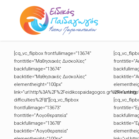
[cq_vc_flipbox frontfullimage=”13674″
[cq_vc_flipb
fronttitle=”Μαθησιακές Δυσκολίες”
fronttitle=”
backfullimage=”13674″
backfullima
backtitle=”Μαθησιακές Δυσκολίες”
backtitle=”
elementheight=”100px”
elementheig
link=”url:http%3A%2F%2Feidikospaidagogos.gr%2Flearning-
link=”url:h
difficulties%2F|||”][cq_vc_flipbox
[cq_vc_flipb
frontfullimage=”13673″
fronttitle=”
fronttitle=”Λογοθεραπεία”
backfullima
backfullimage=”13678″
backtitle=”
backtitle=”Λογοθεραπεία”
elementheig
elementheight=”100px”
link=”url:h