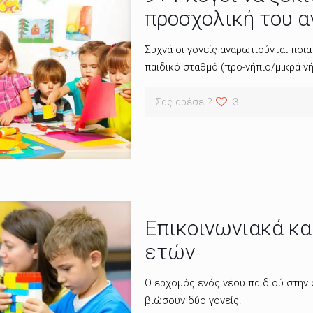
προσχολική του 
Συχνά οι γονείς αναρωτιούνται ποια 
παιδικό σταθμό (προ-νήπιο/μικρά νή
Σας αρέσει?
3
Επικοινωνιακά και
ετών
Ο ερχομός ενός νέου παιδιού στην 
βιώσουν δύο γονείς.