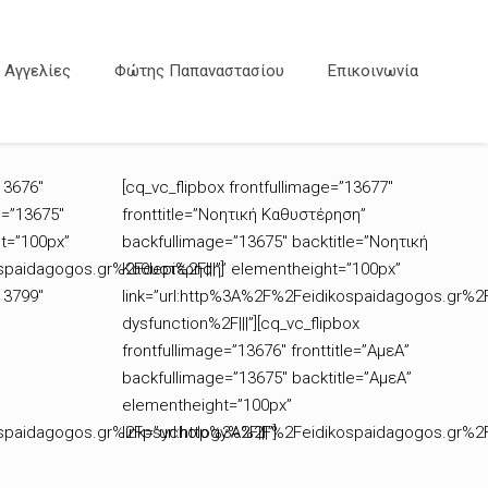
Αγγελίες
Φώτης Παπαναστασίου
Επικοινωνία
13676″
[cq_vc_flipbox frontfullimage=”13677″
e=”13675″
fronttitle=”Νοητική Καθυστέρηση”
t=”100px”
backfullimage=”13675″ backtitle=”Νοητική
spaidagogos.gr%2Fdepi%2F|||”]
Καθυστέρηση” elementheight=”100px”
13799″
link=”url:http%3A%2F%2Feidikospaidagogos.gr%2
dysfunction%2F|||”][cq_vc_flipbox
frontfullimage=”13676″ fronttitle=”ΑμεΑ”
backfullimage=”13675″ backtitle=”ΑμεΑ”
elementheight=”100px”
ospaidagogos.gr%2Fpsychology%2F|||”]
link=”url:http%3A%2F%2Feidikospaidagogos.gr%2F