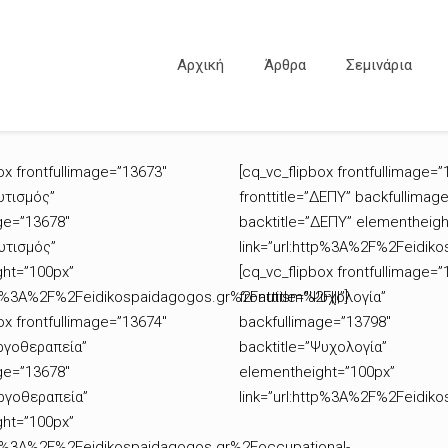
Αρχική
Άρθρα
Σεμινάρια
ox frontfullimage=”13673″
[cq_vc_flipbox frontfullimage=”
Αυτισμός”
fronttitle=”ΔΕΠΥ” backfullimag
ge=”13678″
backtitle=”ΔΕΠΥ” elementheigh
Αυτισμός”
link=”url:http%3A%2F%2Feidiko
ht=”100px”
[cq_vc_flipbox frontfullimage=”
ttp%3A%2F%2Feidikospaidagogos.gr%2Fautism%2F|||”]
fronttitle=”Ψυχολογία”
ox frontfullimage=”13674″
backfullimage=”13798″
Εργοθεραπεία”
backtitle=”Ψυχολογία”
ge=”13678″
elementheight=”100px”
Εργοθεραπεία”
link=”url:http%3A%2F%2Feidik
ht=”100px”
ttp%3A%2F%2Feidikospaidagogos.gr%2Foccupational-