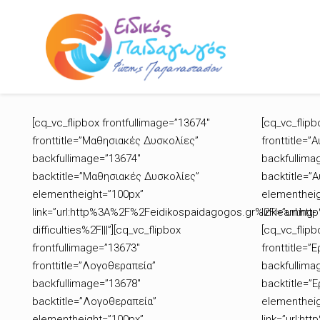
[cq_vc_flipbox frontfullimage=”13674″
[cq_vc_flipb
fronttitle=”Μαθησιακές Δυσκολίες”
fronttitle=”
backfullimage=”13674″
backfullima
backtitle=”Μαθησιακές Δυσκολίες”
backtitle=”
elementheight=”100px”
elementheig
link=”url:http%3A%2F%2Feidikospaidagogos.gr%2Flearning-
link=”url:h
difficulties%2F|||”][cq_vc_flipbox
[cq_vc_flipb
frontfullimage=”13673″
fronttitle=”
fronttitle=”Λογοθεραπεία”
backfullima
backfullimage=”13678″
backtitle=”
backtitle=”Λογοθεραπεία”
elementheig
elementheight=”100px”
link=”url:h