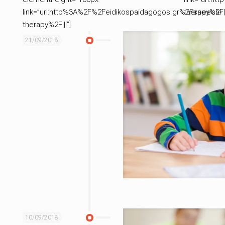
link=”url:http%3A%2F%2Feidikospaidagogos.gr%2Fspeech-
therapy%2F||
therapy%2F|||”]
21/09/2018
10/09/2018