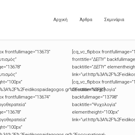
Αρχική
Άρθρα
Σεμινάρια
ox frontfullimage=”13673″
[cq_vc_flipbox frontfullimage=”
Αυτισμός”
fronttitle=”ΔΕΠΥ” backfullimag
ge=”13678″
backtitle=”ΔΕΠΥ” elementheigh
Αυτισμός”
link=”url:http%3A%2F%2Feidiko
ht=”100px”
[cq_vc_flipbox frontfullimage=”
ttp%3A%2F%2Feidikospaidagogos.gr%2Fautism%2F|||”]
fronttitle=”Ψυχολογία”
ox frontfullimage=”13674″
backfullimage=”13798″
Εργοθεραπεία”
backtitle=”Ψυχολογία”
ge=”13678″
elementheight=”100px”
Εργοθεραπεία”
link=”url:http%3A%2F%2Feidik
ht=”100px”
ttp%3A%2F%2Feidikospaidagogos.gr%2Foccupational-