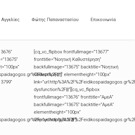
Αγγελίες
Φώτης Παπαναστασίου
Επικοινωνία
13676″
[cq_vc_flipbox frontfullimage=”13677″
e=”13675″
fronttitle=”Νοητική Καθυστέρηση”
t=”100px”
backfullimage=”13675″ backtitle=”Νοητική
spaidagogos.gr%2Fdepi%2F|||”]
Καθυστέρηση” elementheight=”100px”
13799″
link=”url:http%3A%2F%2Feidikospaidagogos.gr%2
dysfunction%2F|||”][cq_vc_flipbox
frontfullimage=”13676″ fronttitle=”ΑμεΑ”
backfullimage=”13675″ backtitle=”ΑμεΑ”
elementheight=”100px”
ospaidagogos.gr%2Fpsychology%2F|||”]
link=”url:http%3A%2F%2Feidikospaidagogos.gr%2F