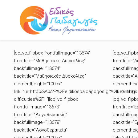
[cq_vc_flipbox frontfullimage=”13674″
[cq_vc_flipb
fronttitle=”Μαθησιακές Δυσκολίες”
fronttitle=”
backfullimage=”13674″
backfullima
backtitle=”Μαθησιακές Δυσκολίες”
backtitle=”
elementheight=”100px”
elementheig
link=”url:http%3A%2F%2Feidikospaidagogos.gr%2Flearning-
link=”url:h
difficulties%2F|||”][cq_vc_flipbox
[cq_vc_flipb
frontfullimage=”13673″
fronttitle=”
fronttitle=”Λογοθεραπεία”
backfullima
backfullimage=”13678″
backtitle=”
backtitle=”Λογοθεραπεία”
elementheig
elementheight=”100px”
link=”url:h