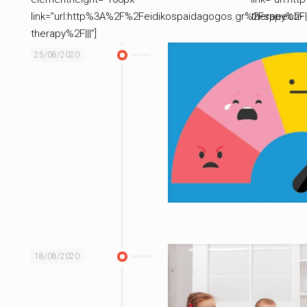
link=”url:http%3A%2F%2Feidikospaidagogos.gr%2Fspeech-
therapy%2F||
therapy%2F|||”]
25/08/2020
18/08/2020