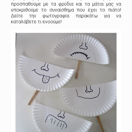
προσπαθούμε με τα φρύδια και τα μάτια μας να
υποκριθούμε το συναίσθημα που έχει το πιάτο!
Δείτε την φωτογραφία παρακάτω για να
καταλάβετε τι ενοούμε!