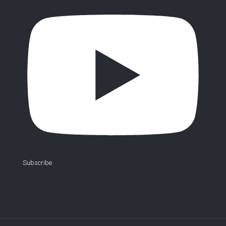
Subscribe