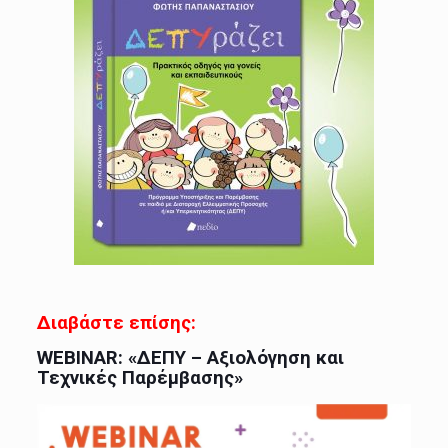
Διαβάστε επίσης:
WEBINAR: «ΔΕΠΥ – Αξιολόγηση και
Τεχνικές Παρέμβασης»