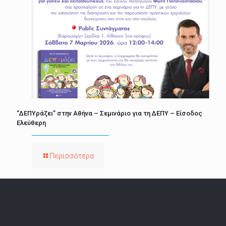
“ΔΕΠΥράζει” στην Αθήνα – Σεμινάριο για τη ΔΕΠΥ – Είσοδος
Ελεύθερη
Περισσότερα