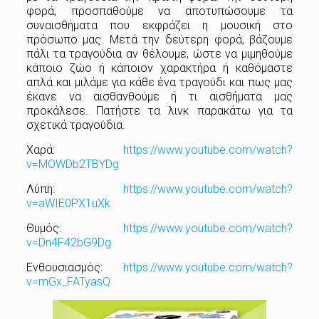
φορά, προσπαθούμε να αποτυπώσουμε τα
συναισθήματα που εκφράζει η μουσική στο
πρόσωπο μας. Μετά την δεύτερη φορά, βάζουμε
πάλι τα τραγούδια αν θέλουμε, ώστε να μιμηθούμε
κάποιο ζώο ή κάποιον χαρακτήρα ή καθόμαστε
απλά και μιλάμε για κάθε ένα τραγούδι και πως μας
έκανε να αισθανθούμε ή τι αισθήματα μας
προκάλεσε. Πατήστε τα λινκ παρακάτω για τα
σχετικά τραγούδια.
Xαρά:
https://www.youtube.com/watch?
v=MOWDb2TBYDg
Λύπη:
https://www.youtube.com/watch?
v=aWIE0PX1uXk
Θυμός:
https://www.youtube.com/watch?
v=Dn4F42bG9Dg
Ενθουσιασμός:
https://www.youtube.com/watch?
v=mGx_FATyasQ