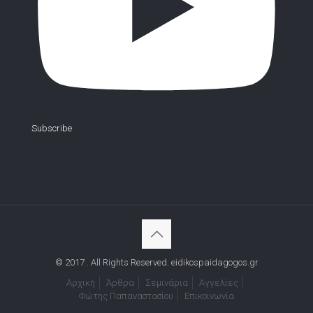
Subscribe
© 2017 . All Rights Reserved. eidikospaidagogos.gr
Αρχική
Άρθρα
Σεμινάρια
Αγγελίες
Φώτης Παπαναστασίου
Επικοινωνία