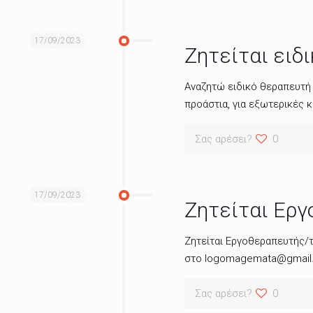
17/09/2023
Ζητείται ειδ
Αναζητώ ειδικό θεραπευτή 
προάστια, για εξωτερικές 
Σας αρέσει?
0
17/09/2023
Ζητείται Εργ
Ζητείται Εργοθεραπευτής/τ
στο logomagemata@gmail
Σας αρέσει?
0