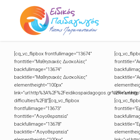
[cq_vc_flipbox frontfullimage=”13674″
[cq_vc_flipb
fronttitle=”Μαθησιακές Δυσκολίες”
fronttitle=”
backfullimage=”13674″
backfullima
backtitle=”Μαθησιακές Δυσκολίες”
backtitle=”
elementheight=”100px”
elementheig
link=”url:http%3A%2F%2Feidikospaidagogos.gr%2Flearning-
link=”url:h
difficulties%2F|||”][cq_vc_flipbox
[cq_vc_flipb
frontfullimage=”13673″
fronttitle=”
fronttitle=”Λογοθεραπεία”
backfullima
backfullimage=”13678″
backtitle=”
backtitle=”Λογοθεραπεία”
elementheig
elementheight=”100px”
link=”url:h