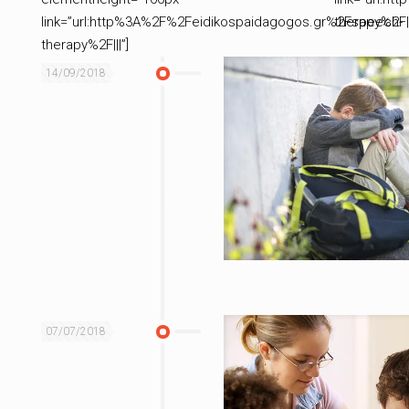
link=”url:http%3A%2F%2Feidikospaidagogos.gr%2Fspeech-
therapy%2F||
therapy%2F|||”]
14/09/2018
07/07/2018