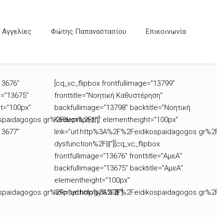
Αγγελίες
Φώτης Παπαναστασίου
Επικοινωνία
13676″
[cq_vc_flipbox frontfullimage=”13799″
e=”13675″
fronttitle=”Νοητική Καθυστέρηση”
t=”100px”
backfullimage=”13798″ backtitle=”Νοητική
spaidagogos.gr%2Fdepi%2F|||”]
Καθυστέρηση” elementheight=”100px”
13677″
link=”url:http%3A%2F%2Feidikospaidagogos.gr%2
dysfunction%2F|||”][cq_vc_flipbox
frontfullimage=”13676″ fronttitle=”ΑμεΑ”
backfullimage=”13675″ backtitle=”ΑμεΑ”
elementheight=”100px”
ospaidagogos.gr%2Fpsychology%2F|||”]
link=”url:http%3A%2F%2Feidikospaidagogos.gr%2F