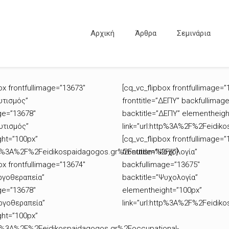
Αρχική
Άρθρα
Σεμινάρια
ox frontfullimage=”13673″
[cq_vc_flipbox frontfullimage=”
Αυτισμός”
fronttitle=”ΔΕΠΥ” backfullimag
ge=”13678″
backtitle=”ΔΕΠΥ” elementheigh
Αυτισμός”
link=”url:http%3A%2F%2Feidiko
ht=”100px”
[cq_vc_flipbox frontfullimage=”
ttp%3A%2F%2Feidikospaidagogos.gr%2Fautism%2F|||”]
fronttitle=”Ψυχολογία”
ox frontfullimage=”13674″
backfullimage=”13675″
Εργοθεραπεία”
backtitle=”Ψυχολογία”
ge=”13678″
elementheight=”100px”
Εργοθεραπεία”
link=”url:http%3A%2F%2Feidik
ht=”100px”
ttp%3A%2F%2Feidikospaidagogos.gr%2Foccupational-