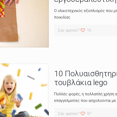
Ο υλικοτεχνικός εξοπλισμός που μπ
ποικιλίας.
Σας αρέσει?
16
10 Πολυαισθητηρ
τουβλάκια lego
Πολλές φορές, η πολλαπλή χρήση εν
επαγγελματίες που ασχολούνται με τ
Σας αρέσει?
97