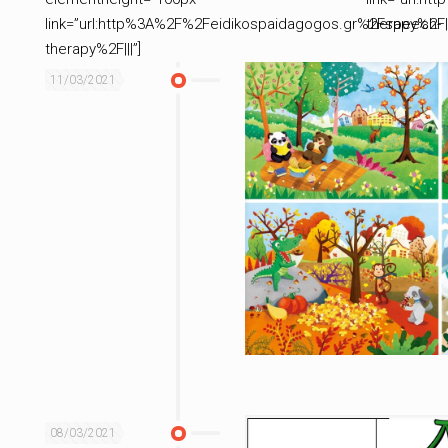
link=”url:http%3A%2F%2Feidikospaidagogos.gr%2Fspeech-
therapy%2F||
therapy%2F|||”]
11/03/2021
08/03/2021