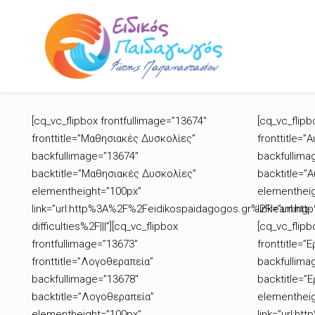
[cq_vc_flipbox frontfullimage=”13674″
[cq_vc_flipb
fronttitle=”Μαθησιακές Δυσκολίες”
fronttitle=”
backfullimage=”13674″
backfullima
backtitle=”Μαθησιακές Δυσκολίες”
backtitle=”
elementheight=”100px”
elementheig
link=”url:http%3A%2F%2Feidikospaidagogos.gr%2Flearning-
link=”url:h
difficulties%2F|||”][cq_vc_flipbox
[cq_vc_flipb
frontfullimage=”13673″
fronttitle=”
fronttitle=”Λογοθεραπεία”
backfullima
backfullimage=”13678″
backtitle=”
backtitle=”Λογοθεραπεία”
elementheig
elementheight=”100px”
link=”url:h