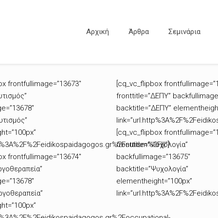
Αρχική
Άρθρα
Σεμινάρια
ox frontfullimage=”13673″
[cq_vc_flipbox frontfullimage=”
Αυτισμός”
fronttitle=”ΔΕΠΥ” backfullimag
ge=”13678″
backtitle=”ΔΕΠΥ” elementheigh
Αυτισμός”
link=”url:http%3A%2F%2Feidiko
ht=”100px”
[cq_vc_flipbox frontfullimage=”
ttp%3A%2F%2Feidikospaidagogos.gr%2Fautism%2F|||”]
fronttitle=”Ψυχολογία”
ox frontfullimage=”13674″
backfullimage=”13675″
Εργοθεραπεία”
backtitle=”Ψυχολογία”
ge=”13678″
elementheight=”100px”
Εργοθεραπεία”
link=”url:http%3A%2F%2Feidik
ht=”100px”
ttp%3A%2F%2Feidikospaidagogos.gr%2Foccupational-