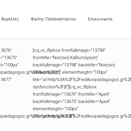
Αγγελίες
Φώτης Παπαναστασίου
Επικοινωνία
13676″
[cq_vc_flipbox frontfullimage=”13799″
e=”13675″
fronttitle=”Νοητική Καθυστέρηση”
t=”100px”
backfullimage=”13798″ backtitle=”Νοητική
spaidagogos.gr%2Fdepi%2F|||”]
Καθυστέρηση” elementheight=”100px”
13677″
link=”url:http%3A%2F%2Feidikospaidagogos.gr%2
dysfunction%2F|||”][cq_vc_flipbox
frontfullimage=”13676″ fronttitle=”ΑμεΑ”
backfullimage=”13675″ backtitle=”ΑμεΑ”
elementheight=”100px”
ospaidagogos.gr%2Fpsychology%2F|||”]
link=”url:http%3A%2F%2Feidikospaidagogos.gr%2F