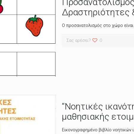
Προσανατολισμός
Δραστηριότητες 
Ο προσανατολισμός στο χώρο είναι
Σας αρέσει?
0
“Νοητικές ικανότ
μαθησιακής ετοι
Εικονογραφημένο βιβλίο νοητικών ι