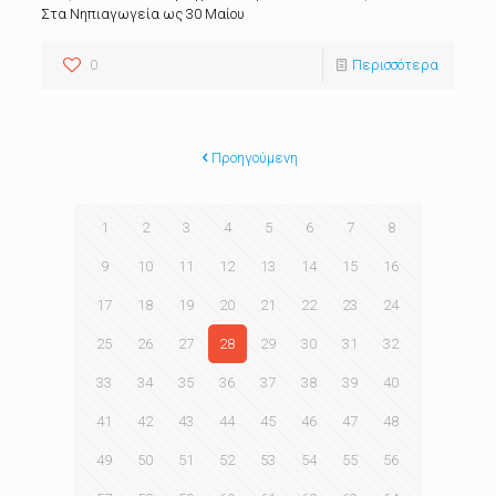
Στα Νηπιαγωγεία ως 30 Μαίου
0
Περισσότερα
Προηγούμενη
1
2
3
4
5
6
7
8
9
10
11
12
13
14
15
16
17
18
19
20
21
22
23
24
25
26
27
28
29
30
31
32
33
34
35
36
37
38
39
40
41
42
43
44
45
46
47
48
49
50
51
52
53
54
55
56