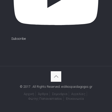
Subscribe
© 2017 . All Rights Reserved. eidikospaidagogos.gr
Αρχική
Άρθρα
Σεμινάρια
Αγγελίες
Φώτης Παπαναστασίου
Επικοινωνία