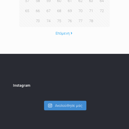
57
58
59
60
61
62
63
64
65
66
67
68
69
70
71
72
73
74
75
76
77
78
Επόμενη
Instagram
Ακολούθησε μας