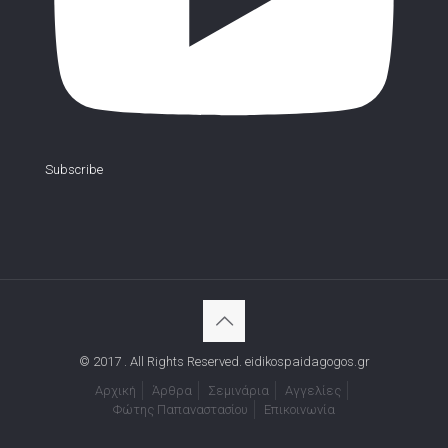
Subscribe
© 2017 . All Rights Reserved. eidikospaidagogos.gr
Αρχική
Άρθρα
Σεμινάρια
Αγγελίες
Φώτης Παπαναστασίου
Επικοινωνία