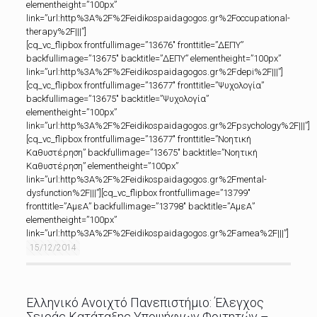
elementheight=”100px”
link=”url:http%3A%2F%2Feidikospaidagogos.gr%2Foccupational-
therapy%2F|||”]
[cq_vc_flipbox frontfullimage=”13676″ fronttitle=”ΔΕΠΥ”
backfullimage=”13675″ backtitle=”ΔΕΠΥ” elementheight=”100px”
link=”url:http%3A%2F%2Feidikospaidagogos.gr%2Fdepi%2F|||”]
[cq_vc_flipbox frontfullimage=”13677″ fronttitle=”Ψυχολογία”
backfullimage=”13675″ backtitle=”Ψυχολογία”
elementheight=”100px”
link=”url:http%3A%2F%2Feidikospaidagogos.gr%2Fpsychology%2F|||”]
[cq_vc_flipbox frontfullimage=”13677″ fronttitle=”Νοητική
Καθυστέρηση” backfullimage=”13675″ backtitle=”Νοητική
Καθυστέρηση” elementheight=”100px”
link=”url:http%3A%2F%2Feidikospaidagogos.gr%2Fmental-
dysfunction%2F|||”][cq_vc_flipbox frontfullimage=”13799″
fronttitle=”ΑμεΑ” backfullimage=”13798″ backtitle=”ΑμεΑ”
elementheight=”100px”
link=”url:http%3A%2F%2Feidikospaidagogos.gr%2Famea%2F|||”]
15/12/2014
Ελληνικό Ανοιχτό Πανεπιστήμιο: Έλεγχος
Σειράς Κατάταξης Υποψήφιων Φοιτητών –