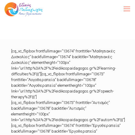
[cq_vc_flipbox frontfullimage=”13674″ fronttitle=”Μαθησιακές
Δυσκολίες” backfullimage=”13674″ backtitle=”Μαθησιακές
Δυσκολίες” elementheight=”100px”
link=”url:http%3A%2F%2Feidikospaidagogos.gr%2Flearning-
difficulties%2F|||”][cq_vc_flipbox frontfullimage=”13673″
fronttitle=”Λογοθεραπεία” backfullimage=”13678″
backtitle=”Λογοθεραπεία” elementheight=”100px”
link=”url:http%3A%2F%2Feidikospaidagogos.gr%2Fspeech-
therapy%2F|||”]
[cq_vc_flipbox frontfullimage=”13673″ fronttitle=”Αυτισμός”
backfullimage=”13678″ backtitle=”Αυτισμός”
elementheight=”100px”
link=”url:http%3A%2F%2Feidikospaidagogos.gr%2Fautism%2F|||”]
[cq_vc_flipbox frontfullimage=”13674″ fronttitle=”Εργοθεραπεία”
backfullimage=”13678″ backtitle=”Εργοθεραπεία”