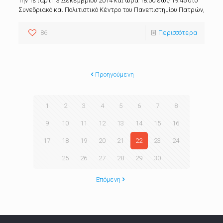
Την Τετάρτη 3 Δεκεμβρίου 2014 και ώρα 18:00 έως 19:45 στο
Συνεδριακό και Πολιτιστικό Κέντρο του Πανεπιστημίου Πατρών,
86
Περισσότερα
Προηγούμενη
1
2
3
4
5
6
7
8
9
10
11
12
13
14
15
16
17
18
19
20
21
22
23
24
25
26
27
28
29
30
Επόμενη