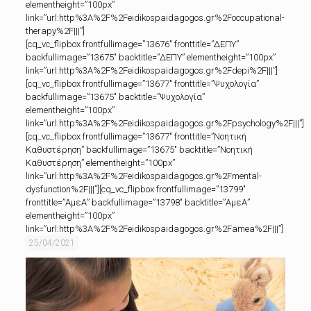
elementheight=”100px”
link=”url:http%3A%2F%2Feidikospaidagogos.gr%2Foccupational-
therapy%2F|||”]
[cq_vc_flipbox frontfullimage=”13676″ fronttitle=”ΔΕΠΥ”
backfullimage=”13675″ backtitle=”ΔΕΠΥ” elementheight=”100px”
link=”url:http%3A%2F%2Feidikospaidagogos.gr%2Fdepi%2F|||”]
[cq_vc_flipbox frontfullimage=”13677″ fronttitle=”Ψυχολογία”
backfullimage=”13675″ backtitle=”Ψυχολογία”
elementheight=”100px”
link=”url:http%3A%2F%2Feidikospaidagogos.gr%2Fpsychology%2F|||”]
[cq_vc_flipbox frontfullimage=”13677″ fronttitle=”Νοητική
Καθυστέρηση” backfullimage=”13675″ backtitle=”Νοητική
Καθυστέρηση” elementheight=”100px”
link=”url:http%3A%2F%2Feidikospaidagogos.gr%2Fmental-
dysfunction%2F|||”][cq_vc_flipbox frontfullimage=”13799″
fronttitle=”ΑμεΑ” backfullimage=”13798″ backtitle=”ΑμεΑ”
elementheight=”100px”
link=”url:http%3A%2F%2Feidikospaidagogos.gr%2Famea%2F|||”]
25/04/2021