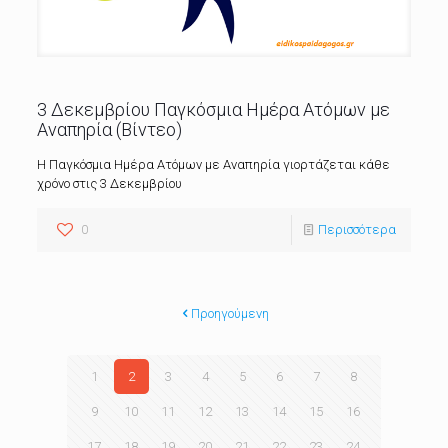
3 Δεκεμβρίου Παγκόσμια Ημέρα Ατόμων με
Αναπηρία (Βίντεο)
Η Παγκόσμια Ημέρα Ατόμων με Αναπηρία γιορτάζεται κάθε
χρόνο στις 3 Δεκεμβρίου
0
Περισσότερα
Προηγούμενη
1
2
3
4
5
6
7
8
9
10
11
12
13
14
15
16
17
18
19
20
21
22
23
24