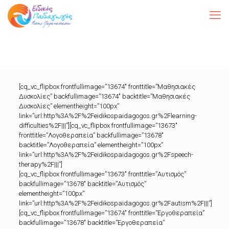
[cq_vc_flipbox frontfullimage=”13674″ fronttitle=”Μαθησιακές
Δυσκολίες” backfullimage=”13674″ backtitle=”Μαθησιακές
Δυσκολίες” elementheight=”100px”
link=”url:http%3A%2F%2Feidikospaidagogos.gr%2Flearning-
difficulties%2F|||”][cq_vc_flipbox frontfullimage=”13673″
fronttitle=”Λογοθεραπεία” backfullimage=”13678″
backtitle=”Λογοθεραπεία” elementheight=”100px”
link=”url:http%3A%2F%2Feidikospaidagogos.gr%2Fspeech-
therapy%2F|||”]
[cq_vc_flipbox frontfullimage=”13673″ fronttitle=”Αυτισμός”
backfullimage=”13678″ backtitle=”Αυτισμός”
elementheight=”100px”
link=”url:http%3A%2F%2Feidikospaidagogos.gr%2Fautism%2F|||”]
[cq_vc_flipbox frontfullimage=”13674″ fronttitle=”Εργοθεραπεία”
backfullimage=”13678″ backtitle=”Εργοθεραπεία”