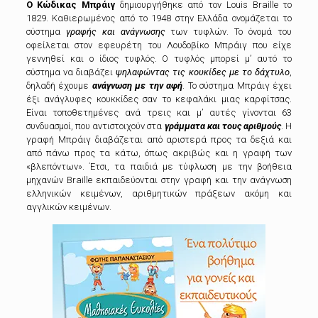
O
Κώδικας Μπράιγ
δημιουργήθηκε από τον Louis Braille το
1829. Καθιερωμένος από το 1948 στην Ελλάδα ονομάζεται το
σύστημα
γραφής και ανάγνωσης
των τυφλών. Το όνομά του
οφείλεται στον εφευρέτη του Λουδοβίκο Μπράιγ που είχε
γεννηθεί και ο ίδιος τυφλός. Ο τυφλός μπορεί μ’ αυτό το
σύστημα να διαβάζει
ψηλαφώντας τις κουκίδες με το δάχτυλο
,
δηλαδή έχουμε
ανάγνωση με την αφή
. Το σύστημα Μπράιγ έχει
έξι ανάγλυφες κουκκίδες σαν το κεφαλάκι μιας καρφίτσας.
Είναι τοποθετημένες ανά τρεις και μ’ αυτές γίνονται 63
συνδυασμοί, που αντιστοιχούν στα
γράμματα και τους αριθμούς
. Η
γραφή Μπράιγ διαβάζεται από αριστερά προς τα δεξιά και
από πάνω προς τα κάτω, όπως ακριβώς και η γραφή των
«βλεπόντων». Έτσι, τα παιδιά με τύφλωση με την βοήθεια
μηχανών Braille εκπαιδεύονται στην γραφή και την ανάγνωση
ελληνικών κειμένων, αριθμητικών πράξεων ακόμη και
αγγλικών κειμένων.