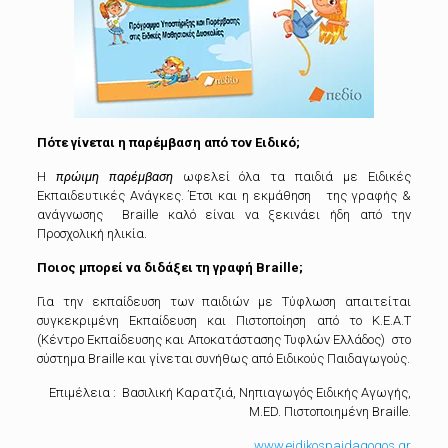
Πότε γίνεται η παρέμβαση από τ
o
ν Ειδικό;
H
πρώιμη παρέμβαση
ωφελεί όλα τα παιδιά με Ειδικές
Εκπαιδευτικές Ανάγκες. Έτσι και η εκμάθηση της γραφής &
ανάγνωσης Braille καλό είναι να ξεκινάει ήδη από την
Προσχολική ηλικία.
Ποιος μπορεί να διδάξει τη γραφή
Braille
;
Για την εκπαίδευση των παιδιών με Τύφλωση απαιτείται
συγκεκριμένη Εκπαίδευση και Πιστοποίηση από το Κ.Ε.Α.Τ
(Κέντρο Εκπαίδευσης και Αποκατάστασης Τυφλών Ελλάδος) στο
σύστημα Braille και γίνεται συνήθως από Ειδικούς Παιδαγωγούς.
Επιμέλεια : Βασιλική Καρατζιά, Νηπιαγωγός Ειδικής Αγωγής,
Μ.ED. Πιστοποιημένη Braille.
www.eidikospaidagogos.gr