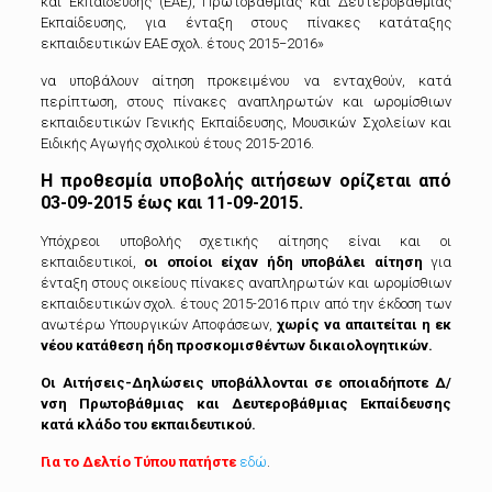
και Εκπαίδευσης (ΕΑΕ), Πρωτοβάθμιας και Δευτεροβάθμιας
Εκπαίδευσης, για ένταξη στους πίνακες κατάταξης
εκπαιδευτικών ΕΑΕ σχολ. έτους 2015−2016»
να υποβάλουν αίτηση προκειμένου να ενταχθούν, κατά
περίπτωση, στους πίνακες αναπληρωτών και ωρομίσθιων
εκπαιδευτικών Γενικής Εκπαίδευσης, Μουσικών Σχολείων και
Ειδικής Αγωγής σχολικού έτους 2015-2016.
Η προθεσμία υποβολής αιτήσεων ορίζεται από
03-09-2015 έως και 11-09-2015.
Υπόχρεοι υποβολής σχετικής αίτησης είναι και οι
εκπαιδευτικοί,
οι οποίοι είχαν ήδη υποβάλει αίτηση
για
ένταξη στους οικείους πίνακες αναπληρωτών και ωρομίσθιων
εκπαιδευτικών σχολ. έτους 2015-2016 πριν από την έκδοση των
ανωτέρω Υπουργικών Αποφάσεων,
χωρίς να απαιτείται η εκ
νέου κατάθεση ήδη προσκομισθέντων δικαιολογητικών.
Οι Αιτήσεις-Δηλώσεις υποβάλλονται σε οποιαδήποτε Δ/
νση Πρωτοβάθμιας και Δευτεροβάθμιας Εκπαίδευσης
κατά κλάδο του εκπαιδευτικού.
Για το Δελτίο Τύπου πατήστε
εδώ
.