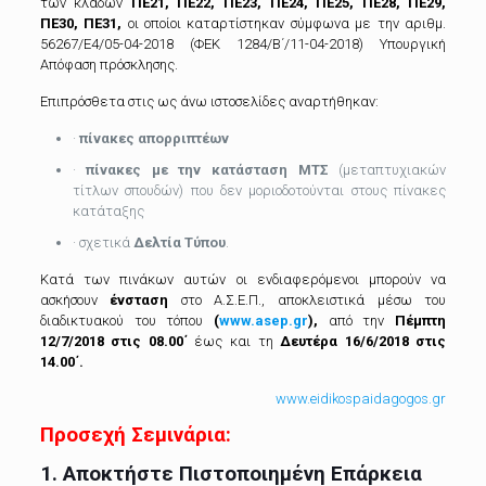
των κλάδων
ΠΕ21, ΠΕ22, ΠΕ23, ΠΕ24, ΠΕ25, ΠΕ28, ΠΕ29,
ΠΕ30, ΠΕ31,
οι οποίοι καταρτίστηκαν σύμφωνα με την αριθμ.
56267/Ε4/05-04-2018 (ΦΕΚ 1284/Β΄/11-04-2018) Υπουργική
Απόφαση πρόσκλησης.
Επιπρόσθετα στις ως άνω ιστοσελίδες αναρτήθηκαν:
·
πίνακες απορριπτέων
·
πίνακες με την κατάσταση ΜΤΣ
(μεταπτυχιακών
τίτλων σπουδών) που δεν μοριοδοτούνται στους πίνακες
κατάταξης
· σχετικά
Δελτία Τύπου
.
Κατά των πινάκων αυτών οι ενδιαφερόμενοι μπορούν να
ασκήσουν
ένσταση
στο Α.Σ.Ε.Π., αποκλειστικά μέσω του
διαδικτυακού του τόπου
(
www.asep.gr
),
από την
Πέμπτη
12/7/2018 στις 08.00΄
έως και τη
Δευτέρα 16/6/2018 στις
14.00΄.
www.eidikospaidagogos.gr
Προσεχή Σεμινάρια:
1.
Αποκτήστε Πιστοποιημένη Επάρκεια