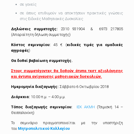
σε γονείς
σε όσους επιθυμούν να αποκτήσουν πρακτικές γνώσεις
στις Ειδικές Μαθησιακές Δυσκολίες
Δηλώσεις συμμετοχής:
2310 931904 & 6973 217805
(Απαραίτητη δήλωση συμμετοχής)
Κόστος σεμιναρίου:
45 € (
ειδικές τιμές για ομαδικές
εγγραφές
)
Θα δοθεί βεβαίωση συμμετοχής.
Στους συμμετέχοντες θα δοθούν άτυπα τεστ αξιολόγησης
και έντυπα ανίχνευσης μαθησιακών δυσκολιών.
Ημερομηνία διεξαγωγής:
Σάββατο 6 Οκτωβρίου 2018
Διάρκεια:
10.00 π.μ. – 4.00 μ.μ.
Τόπος διεξαγωγής σεμιναρίου:
ΙΕΚ ΑΚΜΗ
(Τσιμισκή 14 –
Θεσσαλονίκη)
Το σεμινάριο πραγματοποιείται με την υποστήριξη
του
Μητροπολιτικού Κολλεγίου