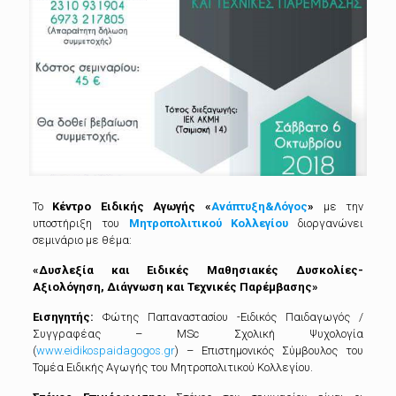
Το
Κέντρο Ειδικής Αγωγής «
Ανάπτυξη&Λόγος
»
με την
υποστήριξη του
Μητροπολιτικού Κολλεγίου
διοργανώνει
σεμινάριο με θέμα:
«Δυσλεξία και Ειδικές Μαθησιακές Δυσκολίες-
Αξιολόγηση, Διάγνωση και Τεχνικές Παρέμβασης»
Εισηγητής:
Φώτης Παπαναστασίου -Ειδικός Παιδαγωγός /
Συγγραφέας – MSc Σχολική Ψυχολογία
(
www.eidikospaidagogos.gr
) – Επιστημονικός Σύμβουλος του
Τομέα Ειδικής Αγωγής του Μητροπολιτικού Κολλεγίου.