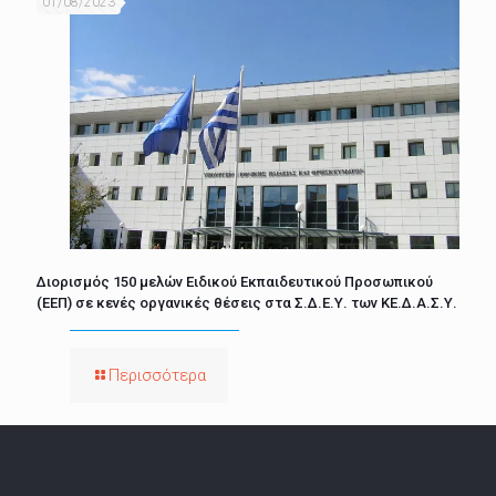
01/08/2023
Διορισμός 150 μελών Ειδικού Εκπαιδευτικού Προσωπικού
(ΕΕΠ) σε κενές οργανικές θέσεις στα Σ.Δ.Ε.Υ. των ΚΕ.Δ.Α.Σ.Υ.
Περισσότερα