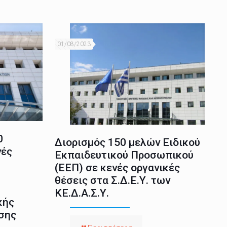
01/08/2023
0
Διορισμός 150 μελών Ειδικού
νές
Εκπαιδευτικού Προσωπικού
(ΕΕΠ) σε κενές οργανικές
θέσεις στα Σ.Δ.Ε.Υ. των
ΚΕ.Δ.Α.Σ.Υ.
κής
σης