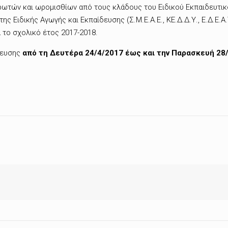
ών και ωρομισθίων από τους κλάδους του Ειδικού Εκπαιδευτικο
ης Ειδικής Αγωγής και Εκπαίδευσης (Σ.Μ.Ε.Α.Ε., ΚΕ.Δ.Δ.Υ., Ε.Δ.Ε.
α το σχολικό έτος 2017-2018.
δευσης
από τη Δευτέρα 24/4/2017 έως και την Παρασκευή 28/