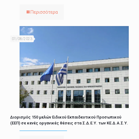
Περισσότερα
01/08/2023
Διορισμός 150 μελών Ειδικού Εκπαιδευτικού Προσωπικού
(ΕΕΠ) σε κενές οργανικές θέσεις στα Σ.Δ.Ε.Υ. των ΚΕ.Δ.Α.Σ.Υ.