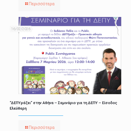
Περισσότερα
16/02/2026
“ΔΕΠΥράζει” στην Αθήνα – Σεμινάριο για τη ΔΕΠΥ – Είσοδος
Ελεύθερη
Περισσότερα