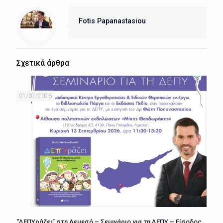
Fotis Papanastasiou
Σχετικά άρθρα
01/07/2026
“ΔΕΠΥράζει” στη Λεμεσό – Σεμινάριο για τη ΔΕΠΥ – Είσοδος