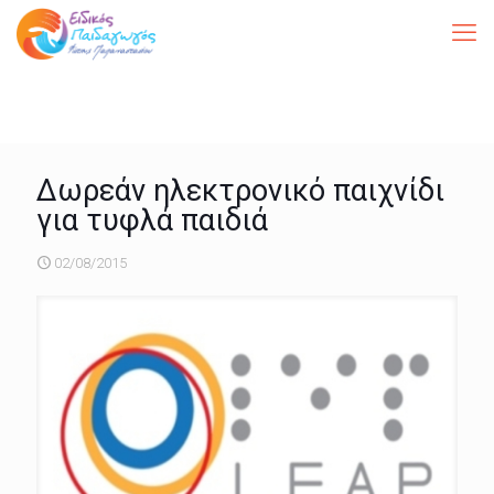
Δωρεάν ηλεκτρονικό παιχνίδι
για τυφλά παιδιά
02/08/2015