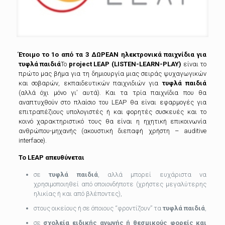
Έτοιμο το 1ο από τα 3 ΔΩΡΕΑΝ ηλεκτρονικά παιχνίδια για
τυφλά παιδιά
Το
project LEAP (LISTEN-LEARN-PLAY)
είναι το
πρώτο μας βήμα για τη δημιουργία μιας σειράς ψυχαγωγικών
και σοβαρών, εκπαιδευτικών παιχνιδιών για
τυφλά παιδιά
(αλλά όχι μόνο γι’ αυτά). Kαι τα τρία παιχνίδια που θα
αναπτυχθούν στο πλαίσιο του LEAP θα είναι εφαρμογές για
επιτραπέζιους υπολογιστές ή και φορητές συσκευές και το
κοινό χαρακτηριστικό τους θα είναι η ηχητική επικοινωνία
ανθρώπου-μηχανής (ακουστική διεπαφή χρήστη – auditive
interface).
Το LEAP απευθύνεται
σε
τυφλά παιδιά
, αλλά μπορεί ευχάριστα να
χρησιμοποιηθεί από οποιονδήποτε (χρήστες μεγαλύτερης
ηλικίας ή και από βλέποντες),
στους οικείους ή σε όποιους “φροντίζουν” τα
τυφλά παιδιά
,
σε
σχολεία ειδικής αγωγής ή θεσμικούς φορείς και