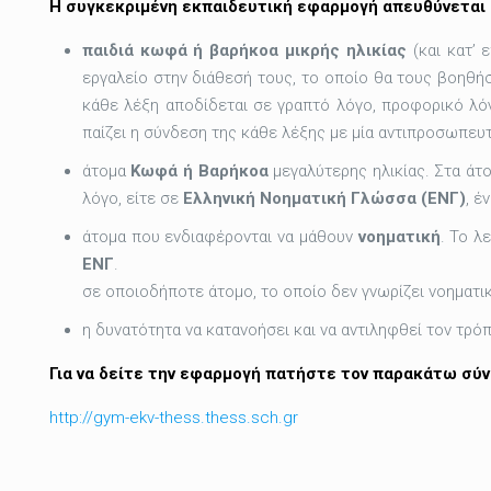
Η συγκεκριμένη εκπαιδευτική εφαρμογή απευθύνεται 
παιδιά κωφά ή βαρήκοα μικρής ηλικίας
(και κατ’ 
εργαλείο στην διάθεσή τους, το οποίο θα τους βοηθή
κάθε λέξη αποδίδεται σε γραπτό λόγο, προφορικό λό
παίζει η σύνδεση της κάθε λέξης με μία αντιπροσωπευτ
άτομα
Κωφά ή Βαρήκοα
μεγαλύτερης ηλικίας. Στα άτο
λόγο, είτε σε
Ελληνική Νοηματική Γλώσσα (ΕΝΓ)
, έ
άτομα που ενδιαφέρονται να μάθουν
νοηματική
. Το λ
ΕΝΓ
.
σε οποιοδήποτε άτομο, το οποίο δεν γνωρίζει νοηματι
η δυνατότητα να κατανοήσει και να αντιληφθεί τον τρ
Για να δείτε την εφαρμογή πατήστε τον παρακάτω σύ
http://gym-ekv-thess.thess.sch.gr