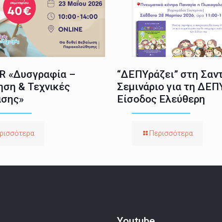
 «Δυσγραφία –
“ΔΕΠΥράζει” στη Σαντ
ηση & Τεχνικές
Σεμινάριο για τη ΔΕΠ
σης»
Είσοδος Ελεύθερη
ρισσότερα
Περισσότερα
Youtube