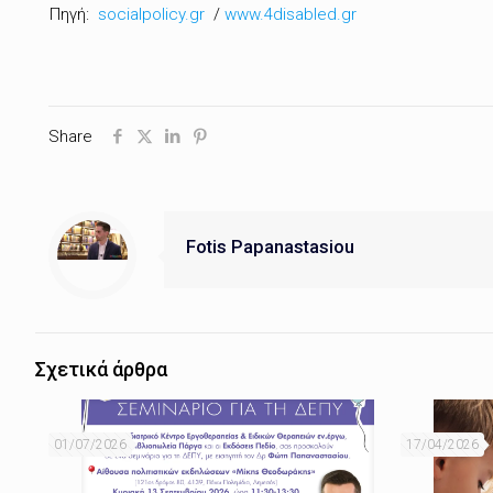
Πηγή:
socialpolicy.gr
/
www.4disabled.gr
Share
Fotis Papanastasiou
Σχετικά άρθρα
01/07/2026
17/04/2026