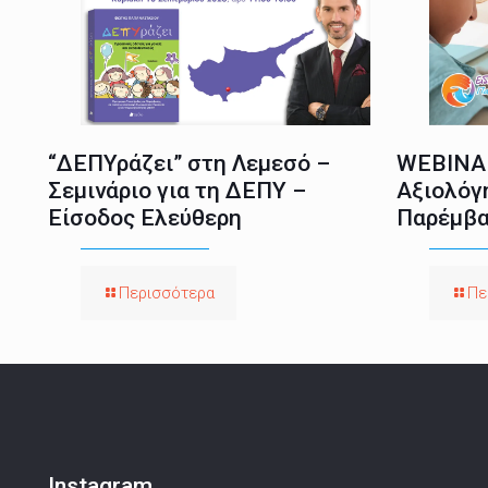
“ΔΕΠΥράζει” στη Λεμεσό –
WEBINAR
Σεμινάριο για τη ΔΕΠΥ –
Αξιολόγ
Είσοδος Ελεύθερη
Παρέμβα
Περισσότερα
Πε
Instagram