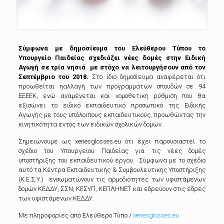
Σύμφωνα με δημοσίευμα του Ελεύθερου Τύπου το
Υπουργείο Παιδείας σχεδιάζει νέες δομές στην Ειδική
Αγωγή σε τρία νησιά με στόχο να λειτουργήσουν από τον
Σεπτέμβριο του 2018.
Στο ίδιο δημοσίευμα αναφέρεται ότι
προωθείται ηαλλαγή των προγραμμάτων σπουδών σε 94
ΕΕΕΕΚ, ενώ αναμένεται και νομοθετική ρύθμιση που θα
εξισώνει το ειδικό εκπαιδευτικό προσωπικό της Ειδικής
Αγωγής με τους υπόλοιπους εκπαιδευτικούς, προωθώντας την
κινητικότητα εντός των ειδικών σχολικών δομών.
Σημειώνουμε ως xenesglosses.eu ότι έχει παρουσιαστεί το
σχέδιο του Υπουργείου Παιδείας για τις νέες δομές
υποστήριξης του εκπαιδευτικού έργου. Σύμφωνα με το σχέδιο
αυτό τα Κέντρα Εκπαιδευτικής & Συμβουλευτικής Υποστήριξης
(Κ.Ε.Σ.Υ.) ενσωματώνουν τις αρμοδιότητες των υφιστάμενων
δομών ΚΕΔΔΥ, ΣΣΝ, ΚΕΣΥΠ, ΚΕΠΛΗΝΕΤ και εδρεύουν στις έδρες
των υφιστάμενων ΚΕΔΔΥ.
Με πληροφορίες από Ελεύθερο Τύπο /
xenesglosses.eu