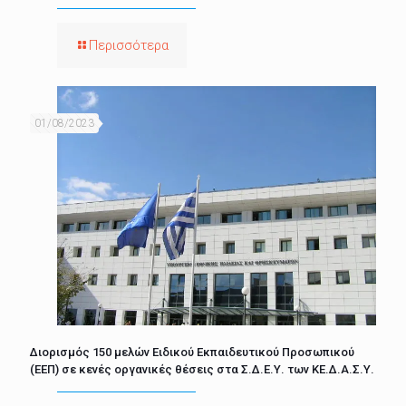
Περισσότερα
01/08/2023
Διορισμός 150 μελών Ειδικού Εκπαιδευτικού Προσωπικού
(ΕΕΠ) σε κενές οργανικές θέσεις στα Σ.Δ.Ε.Υ. των ΚΕ.Δ.Α.Σ.Υ.