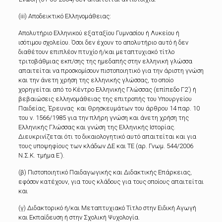
(iii) Αποδεικτικό Ελληνομάθειας:
Απολυτήριο Ελληνικού εξαταξίου Γυμνασίου ή Λυκείου ή
ισότιμου σχολείου. Όσοι δεν έχουν το απολυτήριο αυτό ή δεν
διαθέτουν επιπλέον πτυχίο ή/και μεταπτυχιακό τίτλο
τριτοβάθμιας εκπ/σης της ημεδαπής στην ελληνική γλώσσα
απαιτείται να προσκομίσουν πιστοποιητικό για την άριστη γνώση
και την άνετη χρήση της ελληνικής γλώσσας, το οποίο
χορηγείται από το Κέντρο Ελληνικής Γλώσσας (επίπεδο Γ2΄) ή
βεβαιώσεις ελληνομάθειας της επιτροπής του Υπουργείου
Παιδείας, Έρευνας και Θρησκευμάτων του άρθρου 14 παρ. 10
του ν. 1566/1985 για την πλήρη γνώση και άνετη χρήση της
Ελληνικής Γλώσσας και γνώση της Ελληνικής Ιστορίας.
Διευκρινίζεται ότι το δικαιολογητικό αυτό απαιτείται και για
τους υποψηφίους των κλάδων ΔΕ και ΤΕ (αρ. Γνωμ. 544/2006
Ν.Σ.Κ. τμήμα Ε΄).
(β) Πιστοποιητικό Παιδαγωγικής και Διδακτικής Επάρκειας,
εφόσον κατέχουν, για τους κλάδους για τους οποίους απαιτείται
και
(γ) Διδακτορικό ή/και Μεταπτυχιακό Τίτλο στην Ειδική Αγωγή
και Εκπαίδευση ή στην Σχολική Ψυχολογία.