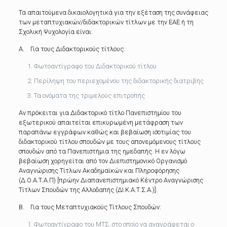
Τα απαιτούμενα δικαιολογητικά για την εξέταση της συνάφειας
των μεταπτυχιακών/διδακτορικών τίτλων με την ΕΑΕ ή τη
Σχολική Ψυχολογία είναι:
Α. Για τους Διδακτορικούς τίτλους:
Φωτοαντίγραφο του Διδακτορικού τίτλου
Περίληψη του περιεχομένου της διδακτορικής διατριβής
Τα ονόματα της τριμελούς επιτροπής
Αν πρόκειται για Διδακτορικό τίτλο Πανεπιστημίου του
εξωτερικού απαιτείται επικυρωμένη μετάφραση των
παραπάνω εγγράφων καθώς και βεβαίωση ισοτιμίας του
διδακτορικού τίτλου σπουδών με τους απονεμόμενους τίτλους
σπουδών από τα Πανεπιστήμια της ημεδαπής. Η εν λόγω
βεβαίωση χορηγείται από τον Διεπιστημονικό Οργανισμό
Αναγνώρισης Τίτλων Ακαδημαϊκών και Πληροφόρησης
(Δ.Ο.Α.Τ.Α.Π) [πρώην Διαπανεπιστημιακό Κέντρο Αναγνώρισης
Τίτλων Σπουδών της Αλλοδαπής (ΔΙ.Κ.Α.Τ.Σ.Α.)].
Β. Για τους Μεταπτυχιακούς Τίτλους Σπουδών:
Φωτοαντίγραφο του ΜΤΣ, στο οποίο να αναγράφεται ο