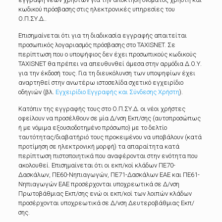
κωδικού πρόσβασης στις ηλεκτρονικές υπηρεσίες του
Ο.Π.ΣΥ.Δ..
Επισημαίνεται ότι για τη διαδικασία εγγραφής απαιτείται
προσωπικός λογαριασμός πρόσβασης στο TAXISNET. Σε
περίπτωση που ο υποψήφιος δεν έχει προσωπικούς κωδικούς
TAXISNET θα πρέπει να απευθυνθεί άμεσα στην αρμόδια Δ.Ο.Υ.
για την έκδοσή τους. Για τη διευκόλυνση των υποψηφίων έχει
αναρτηθεί στην ανωτέρω ιστοσελίδα σχετικό εγχειρίδιο
οδηγιών (βλ.
Εγχειρίδιο Εγγραφής και Σύνδεσης Χρήστη
).
Κατόπιν της εγγραφής τους στο Ο.Π.ΣΥ.Δ. οι νέοι χρήστες
οφείλουν να προσέλθουν σε μία Δ/νση Εκπ/σης (αυτοπροσώπως
ή με νόμιμα εξουσιοδοτημένο πρόσωπο) με το δελτίο
ταυτότητας/διαβατήριό τους προκειμένου να υποβάλουν (κατά
προτίμηση σε ηλεκτρονική μορφή) τα απαραίτητα κατά
περίπτωση πιστοποιητικά που αναφέρονται στην ενότητα που
ακολουθεί. Επισημαίνεται ότι οι εκπ/κοί κλάδων ΠΕ70-
Δασκάλων, ΠΕ60-Νηπιαγωγών, ΠΕ71-Δασκάλων ΕΑΕ και ΠΕ61-
Νηπιαγωγών ΕΑΕ προσέρχονται υποχρεωτικά σε Δ/νση
Πρωτοβάθμιας Εκπ/σης ενώ οι εκπ/κοί των λοιπών κλάδων
προσέρχονται υποχρεωτικά σε Δ/νση Δευτεροβάθμιας Εκπ/
σης.