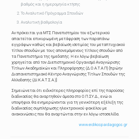
βαθμός και η ημερομηνία κτήσης
Το Αναλυτικό Πρόγραμμα Σπουδών
Αναλυτική βαθμολογία
Αν πρόκειται για ΜΤΣ Πανεπιστημίου του εξωτερικού
απαιτείται επικυρωμένη μετάφραση των παραπάνω
εγγράφων καθώς και βεβαίωση ισοτιμίας του μεταπτυχιακού
τίτλου σπουδών με τους απονεμόμενους τίτλους σπουδών από
τα Πανεπιστήμια της ημεδαπής. Η εν λόγω βεβαίωση
χορηγείται από τον Διεπιστημονικό Οργανισμό Αναγνώρισης
Τίτλων Ακαδημαϊκών και Πληροφόρησης (Δ.Ο.Α.Τ.Α.Π) [πρώην
Διαπανεπιστημιακό Κέντρο Αναγνώρισης Τίτλων Σπουδών της
Αλλοδαπής (ΔΙ.Κ.Α.Τ.Σ.Α.)]
Σημειώνεται ότι ειδικότερες πληροφορίες επί της παρούσας
διαδικασίας θα αναρτηθούν άμεσα στο Ο.Π.ΣΥ.Δ., ενώ οι
υποψήφιοι θα ενημερώνονται για τη γενικότερη εξέλιξη της
διαδικασίας συμπλήρωσης ηλεκτρονικού φακέλου με
ανακοινώσεις που θα αναρτώνται στην εν λόγω ιστοσελίδα.
www.eidikospaidagogos.gr