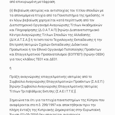
από επικυρωμένη μετάφραση.
(ii) Βεβαίωση ισοτιμίας και αντιστοιχίας του τίτλου σπουδών με
τα απονεμόμενα πτυχία από τα Πανεπιστήμια της ημεδαπής. Η
εν λόγω βεβαίωση χορηγείται κατά περίπτωση από τον
Διεπιστημονικό Οργανισμό Αναγνώρισης Τίτλων Ακαδημαϊκών
και Πληροφόρησης (Δ.Ο.Α.Τ.Α.Π) [πρώην Διαπανεπιστημιακό
Κέντρο Αναγνώρισης Τίτλων Σπουδών της Αλλοδαπής
(ΔΙ.Κ.Α.Τ.Σ.Α.)] ή το Ινστιτούτο Τεχνολογικής Εκπαίδευσης ή την
Επιτροπή Ισοτιμιών Σχολών Εκπαίδευσης Διδακτικού
Προσωπικού ή τον Εθνικό Οργανισμό Πιστοποίησης Προσόντων
και Επαγγελματικού Προσανατολισμού (ΕΟΠΠΕΠ) (πρώην ΟΕΕΚ)
για τους κλάδους ΤΕ01 και ΔΕ01.
ή
Πράξη αναγνώρισης επαγγελματικής ισοτιμίας από το
Συμβούλιο Αναγνώρισης Επαγγελματικών Προσόντων (Σ.Α.Ε.Π.)
[πρώην Συμβούλιο Αναγνώρισης Επαγγελματικής Ισοτιμίας
Τίτλων Τριτοβάθμιας Εκπ/σης (Σ.Α.Ε.Ι.Τ.Τ.Ε.)] .
Σημειώνεται ότι για τα πτυχία πανεπιστημίων της Κύπρου που
αναφέρονται στο π.δ. 299/1997 και αποκτήθηκαν πριν την
πλήρη ένταξη της Κυπριακής Δημοκρατίας στην Ευρωπαϊκή
Ένωση (01-05-2004) δεν απαιτείται αντιστοιχία.