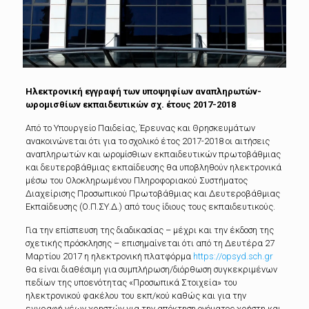
Ηλεκτρονική εγγραφή των υποψηφίων αναπληρωτών-
ωρομισθίων εκπαιδευτικών σχ. έτους 2017-2018
Από το Υπουργείο Παιδείας, Έρευνας και Θρησκευμάτων
ανακοινώνεται ότι για το σχολικό έτος 2017-2018 οι αιτήσεις
αναπληρωτών και ωρομίσθιων εκπαιδευτικών πρωτοβάθμιας
και δευτεροβάθμιας εκπαίδευσης θα υποβληθούν ηλεκτρονικά
μέσω του Ολοκληρωμένου Πληροφοριακού Συστήματος
Διαχείρισης Προσωπικού Πρωτοβάθμιας και Δευτεροβάθμιας
Εκπαίδευσης (Ο.Π.ΣΥ.Δ.) από τους ίδιους τους εκπαιδευτικούς.
Για την επίσπευση της διαδικασίας – μέχρι και την έκδοση της
σχετικής πρόσκλησης – επισημαίνεται ότι από τη Δευτέρα 27
Μαρτίου 2017 η ηλεκτρονική πλατφόρμα
https://opsyd.sch.gr
θα είναι διαθέσιμη για συμπλήρωση/διόρθωση συγκεκριμένων
πεδίων της υποενότητας «Προσωπικά Στοιχεία» του
ηλεκτρονικού φακέλου του εκπ/κού καθώς και για την
εγγραφή νέων χρηστών για την απόκτηση ονόματος χρήστη και