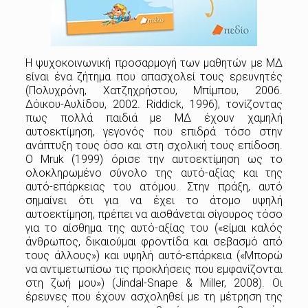
Η ψυχοκοινωνική προσαρμογή των μαθητών με ΜΔ
είναι ένα ζήτημα που απασχολεί τους ερευνητές
(Πολυχρόνη, Χατζηχρήστου, Μπίμπου, 2006.
Δόικου-Αυλίδου, 2002. Riddick, 1996), τονίζοντας
πως πολλά παιδιά με ΜΔ έχουν χαμηλή
αυτοεκτίμηση, γεγονός που επιδρά τόσο στην
ανάπτυξη τους όσο και στη σχολική τους επίδοση.
Ο Mruk (1999) όρισε την αυτοεκτίμηση ως το
ολοκληρωμένο σύνολο της αυτό-αξίας και της
αυτό-επάρκειας του ατόμου. Στην πράξη, αυτό
σημαίνει ότι για να έχει το άτομο υψηλή
αυτοεκτίμηση, πρέπει να αισθάνεται σίγουρος τόσο
για το αίσθημα της αυτό-αξίας του («είμαι καλός
άνθρωπος, δικαιούμαι φροντίδα και σεβασμό από
τους άλλους») και υψηλή αυτό-επάρκεια («Μπορώ
να αντιμετωπίσω τις προκλήσεις που εμφανίζονται
στη ζωή μου») (Jindal-Snape & Miller, 2008). Οι
έρευνες που έχουν ασχοληθεί με τ
η μέτρηση της