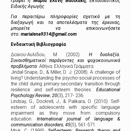
Γράφει η
Μαρία Ελένη Βασιλάκη,
Εκπαιδευτικός
Ειδικής Αγωγής
Για περαιτέρω πληροφορίες σχετικά με τη
διεξαγωγή και τα αποτελέσματα της έρευνας,
μπορείτε να επικοινωνήσετε
στο:
marialena9314@gmail.com
Ενδεικτική Βιβλιογραφία
:
Δοϊκου-Αυλίδου, Μ. (2002).
Η δυσλεξία.
Συναισθηματικοί παράγοντες και
ψυχοκοινωνικά
προβλήματα
. Αθήνα: Ελληνικά Γράμματα.
Jindal-Snape, D., & Miller, D. J. (2008). A challenge of
living? Understanding the psycho-social processes of
the child during primary-secondary transition through
resilience and self-esteem theories.
Educational
Psychology Review
,
20
(3), 217- 236.
Lindsay, G., Dockrell, J., & Palikara, O. (2010). Self-
esteem of adolescents with specific language
impairment as they move from compulsory
education.
International journal of language &
communication disorders
,
45
(5), 561-571.
Mruk, C. (1999).
Self-esteem: Research, theory and