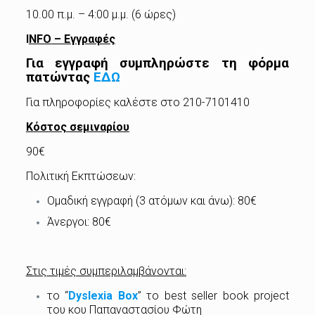
10.00 π.μ. – 4:00 μ.μ. (6 ώρες)
I
NFO
– Εγγραφές
Για εγγραφή συμπληρώστε τη φόρμα
πατώντας
ΕΔΩ
Για πληροφορίες καλέστε στο 210-7101410
Κόστος σεμιναρίου
90€
Πολιτική Εκπτώσεων:
Ομαδική εγγραφή (3 ατόμων και άνω): 80€
Άνεργοι: 80€
Στις τιμές συμπεριλαμβάνονται:
το “
Dyslexia Box
” το best seller book project
του κου Παπαναστασίου Φώτη