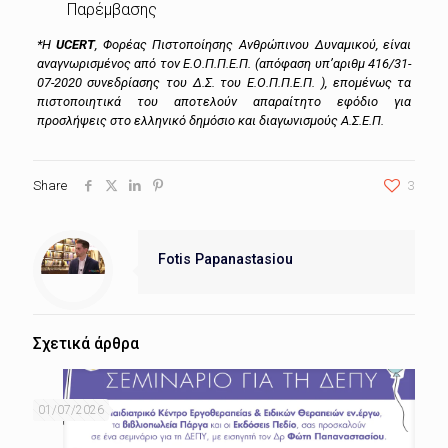
Παρέμβασης
*Η
UCERT
, Φορέας Πιστοποίησης Ανθρώπινου Δυναμικού, είναι
αναγνωρισμένος από τον Ε.Ο.Π.Π.Ε.Π. (απόφαση
υπ’αριθμ 416/31-
07-2020
συνεδρίασης του Δ.Σ. του Ε.Ο.Π.Π.Ε.Π. ), επομένως τα
πιστοποιητικά του αποτελούν απαραίτητο εφόδιο για
προσλήψεις στο ελληνικό δημόσιο και διαγωνισμούς Α.Σ.Ε.Π.
Share
3
Fotis Papanastasiou
Σχετικά άρθρα
01/07/2026