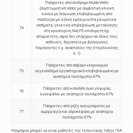
Πάσχοντες από σύνδρομο Mukle Wells
(συμπτωματική νόσος με συμβατική κλινική
εικόνα με διάγνωση επιβεβαιωμένη από
παιδίατρο με ειδική εμπειρία στα ρευματικά
νοσήματα, γενετική επιβεβαίωση μεταλλαγής
74
στη κρυοπυρίνη NALP3 επιθυμητή όχι
απαραίτητη, αφού δεν υπάρχουν σε όλους τους
ασθενείς, θεραπεία με βιολογικούς
παράγοντες λ.χ. αναστολείς της Ιντερλευκίνης
IL-1)
Πάσχοντες από σοβαρό κληρονομικό
75
αγγειοοίδημα εργαστηριακά επιβεβαιωμένο με
αναπηρία τουλάχιστον 67%
Πάσχοντες από καλοήθη όγκο γέφυρας
76
εγκεφάλου με αναπηρία τουλάχιστον 67%
Πάσχοντες από ρήξη ανευρύσματος με
77
αιμορραγία και υδροκέφαλο με αναπηρία
τουλάχιστον 67%
Υποψήφιοι μπορεί να είναι μαθητές της τελευταίας τάξης ΓΕΛ