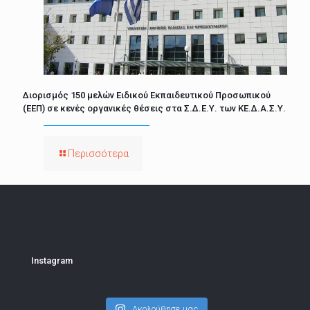
Διορισμός 150 μελών Ειδικού Εκπαιδευτικού Προσωπικού
(ΕΕΠ) σε κενές οργανικές θέσεις στα Σ.Δ.Ε.Υ. των ΚΕ.Δ.Α.Σ.Υ.
Περισσότερα
Instagram
Ακολούθησε μας