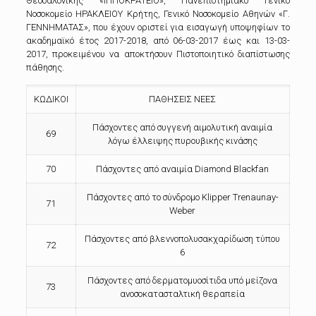
Θεσσαλονίκης «ΙΠΠΟΚΡΑΤΕΙΟ», Πανεπιστημιακό Γενικό
Νοσοκομείο ΗΡΑΚΛΕΙΟΥ Κρήτης, Γενικό Νοσοκομείο Αθηνών «Γ.
ΓΕΝΝΗΜΑΤΑΣ», που έχουν οριστεί για εισαγωγή υποψηφίων το
ακαδημαϊκό έτος 2017-2018, από 06-03-2017 έως και 13-03-
2017, προκειμένου να αποκτήσουν Πιστοποιητικό διαπίστωσης
πάθησης.
ΚΩΔΙΚΟΙ
ΠΑΘΗΣΕΙΣ ΝΕΕΣ
Πάσχοντες από συγγενή αιμολυτική αναιμία
69
λόγω έλλειψης πυρουβικής κινάσης
70
Πάσχοντες από αναιμία Diamond Blackfan
Πάσχοντες από το σύνδρομο Klipper Trenaunay-
71
Weber
Πάσχοντες από βλεννοπολυσακχαρίδωση τύπου
72
6
Πάσχοντες από δερματομυοσίτιδα υπό μείζονα
73
ανοσοκατασταλτική θεραπεία