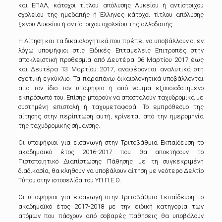
και ΕΠΑΛ, κάτοχοι τίτλου απόλυσης Λυκείου ή αντίστοιχου
σχολείου της ημεδαπής ή Έλληνες κάτοχοι τίτλου απόλυσης
ξένου Λυκείου ή αντίστοιχου σχολείου της αλλοδαπής.
Η Αίτηση και τα δικαιολογητικά που πρέπει να υποβάλλουν οι εν
λόγω υποψήφιοι στις Ειδικές Επταμελείς Επιτροπές στην
αποκλειστική προθεσμία από Δευτέρα 06 Μαρτίου 2017 έως
και Δευτέρα 13 Μαρτίου 2017, αναφέρονται αναλυτικά στη
σχετική εγκύκλιο. Τα παραπάνω δικαιολογητικά υποβάλλονται
από τον ίδιο τον υποψήφιο ή από νόμιμα εξουσιοδοτημένο
εκπρόσωπό του. Επίσης μπορούν να αποσταλούν ταχυδρομικά με
συστημένη επιστολή ή ταχυμεταφορά. Το εμπρόθεσμο της
αίτησης στην περίπτωση αυτή, κρίνεται από την ημερομηνία
της ταχυδρομικής σήμανσης.
Οι υποψήφιοι για εισαγωγή στην Τριτοβάθμια Εκπαίδευση το
ακαδημαϊκό έτος 2016-2017 που θα αποκτήσουν το
Πιστοποιητικό Διαπίστωσης Πάθησης με τη συγκεκριμένη
διαδικασία, θα κληθούν να υποβάλουν αίτηση με νεότερο Δελτίο
Τύπου στην ιστοσελίδα του ΥΠ.Π.Ε.Θ.
Οι υποψήφιοι για εισαγωγή στην Τριτοβάθμια Εκπαίδευση το
ακαδημαϊκό έτος 2017-2018 με την ειδική κατηγορία των
ατόμων που πάσχουν από σοβαρές παθήσεις θα υποβάλουν