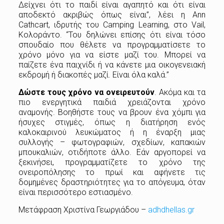
Δείχνει ότι το παιδί είναι αγαπητό και ότι είναι
αποδεκτό ακριβώς όπως είναι”, λέει η Ann
Cathcart, ιδρυτής του Camping Learning, στο Vail,
Κολοράντο. “Του δηλώνει επίσης ότι είναι τόσο
σπουδαίο που θέλετε να προγραμματίσετε το
χρόνο μόνο για να είστε μαζί του. Μπορεί να
παίζετε ένα παιχνίδι ή να κάνετε μια οικογενειακή
εκδρομή ή διακοπές μαζί. Είναι όλα καλά.”
Δώστε τους χρόνο να ονειρευτούν
. Ακόμα και τα
πιο ενεργητικά παιδιά χρειάζονται χρόνο
αναμονής. Βοηθήστε τους να βρουν ένα χόμπι για
ήσυχες στιγμές, όπως η διατήρηση ενός
καλοκαιρινού λευκώματος ή η έναρξη μιας
συλλογής – φωτογραφιών, σχεδίων, καπακιών
μπουκαλιών, οτιδήποτε άλλο. Εάν αργοπορεί να
ξεκινήσει, προγραμματίζετε το χρόνο της
ονειροπόλησης το πρωί και αφήνετε τις
δομημένες δραστηριότητες για το απόγευμα, όταν
είναι περισσότερο εστιασμένο.
Μετάφραση Χριστίνα Γεωργιάδου –
adhdhellas.gr