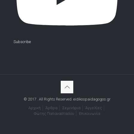
Subscribe
© 2017 . All Rights Reserved. eidikospaidagogos.gr
Αρχική
Άρθρα
Σεμινάρια
Αγγελίες
Φώτης Παπαναστασίου
Επικοινωνία