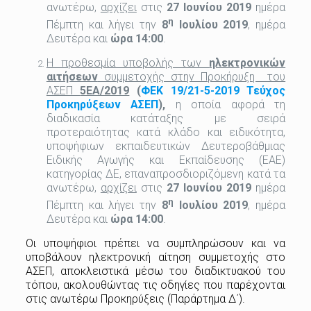
ανωτέρω,
αρχίζει
στις
27
Ιουνίου 2019
ημέρα
η
Πέμπτη και λήγει την
8
Ιουλίου 2019
, ημέρα
Δευτέρα και
ώρα 14:00
.
Η προθεσμία υποβολής των
ηλεκτρονικών
αιτήσεων
συμμετοχής στην Προκήρυξη του
ΑΣΕΠ
5ΕΑ/2019
(
ΦΕΚ 19/21-5-2019 Τεύχος
Προκηρύξεων ΑΣΕΠ
),
η οποία αφορά τη
διαδικασία κατάταξης με σειρά
προτεραιότητας κατά κλάδο και ειδικότητα,
υποψήφιων εκπαιδευτικών Δευτεροβάθμιας
Ειδικής Αγωγής και Εκπαίδευσης (ΕΑΕ)
κατηγορίας ΔΕ, επαναπροσδιοριζόμενη κατά τα
ανωτέρω,
αρχίζει
στις
27
Ιουνίου 2019
ημέρα
η
Πέμπτη και λήγει την
8
Ιουλίου 2019
, ημέρα
Δευτέρα και
ώρα 14:00
.
Οι υποψήφιοι πρέπει να συμπληρώσουν και να
υποβάλουν ηλεκτρονική αίτηση συμμετοχής στο
ΑΣΕΠ, αποκλειστικά μέσω του διαδικτυακού του
τόπου, ακολουθώντας τις οδηγίες που παρέχονται
στις ανωτέρω Προκηρύξεις (Παράρτημα Δ΄).