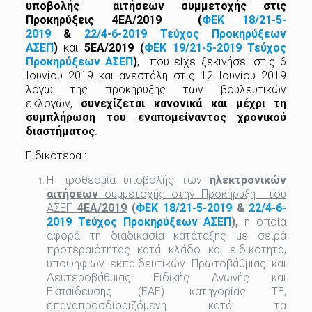
υποβολής αιτήσεων συμμετοχής στις
Προκηρύξεις 4ΕΑ/2019
(
ΦΕΚ 18/21-5-
2019
&
22/4-6-2019 Τεύχος Προκηρύξεων
ΑΣΕΠ
)
και
5ΕΑ/2019
(
ΦΕΚ 19/21-5-2019 Τεύχος
Προκηρύξεων ΑΣΕΠ
)
, που είχε ξεκινήσει στις 6
Ιουνίου 2019 και ανεστάλη στις 12 Ιουνίου 2019
λόγω της προκήρυξης των βουλευτικών
εκλογών,
συνεχίζεται κανονικά και μέχρι τη
συμπλήρωση του εναπομείναντος χρονικού
διαστήματος
.
Ειδικότερα :
Η προθεσμία υποβολής των
ηλεκτρονικών
αιτήσεων
συμμετοχής στην Προκήρυξη του
ΑΣΕΠ
4ΕΑ/2019
(
ΦΕΚ 18/21-5-2019
&
22/4-6-
2019 Τεύχος Προκηρύξεων ΑΣΕΠ
),
η οποία
αφορά τη διαδικασία κατάταξης με σειρά
προτεραιότητας κατά κλάδο και ειδικότητα,
υποψήφιων εκπαιδευτικών Πρωτοβάθμιας και
Δευτεροβάθμιας Ειδικής Αγωγής και
Εκπαίδευσης (ΕΑΕ) κατηγορίας ΤΕ,
επαναπροσδιοριζόμενη κατά τα