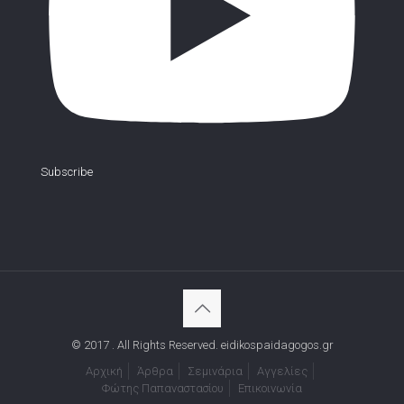
Subscribe
© 2017 . All Rights Reserved. eidikospaidagogos.gr
Αρχική
Άρθρα
Σεμινάρια
Αγγελίες
Φώτης Παπαναστασίου
Επικοινωνία