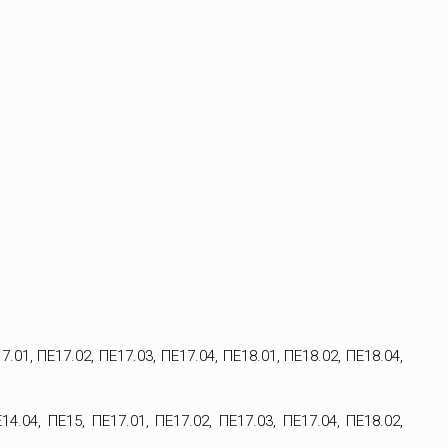
.
.01, ΠΕ17.02, ΠΕ17.03, ΠΕ17.04, ΠΕ18.01, ΠΕ18.02, ΠΕ18.04,
4.04, ΠΕ15, ΠΕ17.01, ΠΕ17.02, ΠΕ17.03, ΠΕ17.04, ΠΕ18.02,