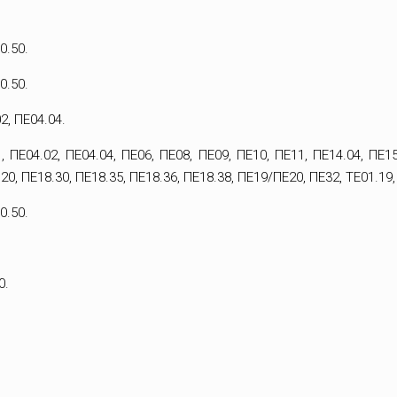
0.50.
0.50.
2, ΠΕ04.04.
ΠΕ04.02, ΠΕ04.04, ΠΕ06, ΠΕ08, ΠΕ09, ΠΕ10, ΠΕ11, ΠΕ14.04, ΠΕ15,
.20, ΠΕ18.30, ΠΕ18.35, ΠΕ18.36, ΠΕ18.38, ΠΕ19/ΠΕ20, ΠΕ32, ΤΕ01.19,
0.50.
0.