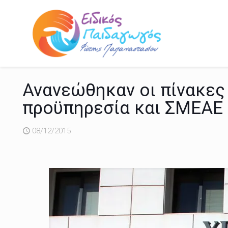
Ανανεώθηκαν οι πίνακες
προϋπηρεσία και ΣΜΕΑΕ
08/12/2015