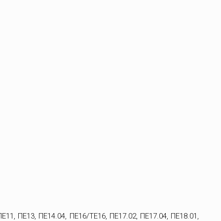
.
Ε11, ΠΕ13, ΠΕ14.04, ΠΕ16/ΤΕ16, ΠΕ17.02, ΠΕ17.04, ΠΕ18.01,