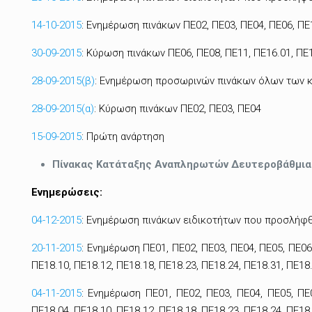
14-10-2015
: Ενημέρωση πινάκων ΠΕ02, ΠΕ03, ΠΕ04, ΠΕ06, 
30-09-2015
: Κύρωση πινάκων ΠΕ06, ΠΕ08, ΠΕ11, ΠΕ16.01, ΠΕ1
28-09-2015(β)
: Ενημέρωση προσωρινών πινάκων όλων των κ
28-09-2015(α)
: Κύρωση πινάκων ΠΕ02, ΠΕ03, ΠΕ04
15-09-2015
: Πρώτη ανάρτηση
Πίνακας Κατάταξης Αναπληρωτών Δευτεροβάθμια
Ενημερώσεις:
04-12-2015
: Ενημέρωση πινάκων ειδικοτήτων που προσλήφθη
20-11-2015
: Ενημέρωση ΠΕ01, ΠΕ02, ΠΕ03, ΠΕ04, ΠΕ05, ΠΕ06,
ΠΕ18.10, ΠΕ18.12, ΠΕ18.18, ΠΕ18.23, ΠΕ18.24, ΠΕ18.31, ΠΕ18.
04-11-2015
: Ενημέρωση ΠΕ01, ΠΕ02, ΠΕ03, ΠΕ04, ΠΕ05, ΠΕ0
ΠΕ18.04, ΠΕ18.10, ΠΕ18.12, ΠΕ18.18, ΠΕ18.23, ΠΕ18.24, ΠΕ18.