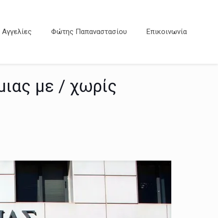
Αγγελίες
Φώτης Παπαναστασίου
Επικοινωνία
ιας με / χωρίς