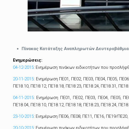
Πίνακας Κατάταξης Αναπληρωτών Δευτεροβάθμια
Ενημερώσεις:
04-12-2015
: Ενημέρωση πινάκων ειδικοτήτων που προσλήφθη
20-11-2015
: Ενημέρωση ΠΕ01, ΠΕ02, ΠΕ03, ΠΕ04, ΠΕ05, ΠΕ06,
ΠΕ18.10, ΠΕ18.12, ΠΕ18.18, ΠΕ18.23, ΠΕ18.24, ΠΕ18.31, ΠΕ18.
04-11-2015
: Ενημέρωση ΠΕ01, ΠΕ02, ΠΕ03, ΠΕ04, ΠΕ05, ΠΕ0
ΠΕ18.04, ΠΕ18.10, ΠΕ18.12, ΠΕ18.18, ΠΕ18.23, ΠΕ18.24, ΠΕ18.
23-10-2015
: Ενημέρωση ΠΕ06, ΠΕ08, ΠΕ11, ΠΕ16, ΠΕ19/ΠΕ20,
20-10-2015
: Ενημέρωση πινάκων ειδικοτήτων που προσλήφθη