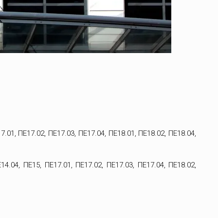
.01, ΠΕ17.02, ΠΕ17.03, ΠΕ17.04, ΠΕ18.01, ΠΕ18.02, ΠΕ18.04,
4.04, ΠΕ15, ΠΕ17.01, ΠΕ17.02, ΠΕ17.03, ΠΕ17.04, ΠΕ18.02,