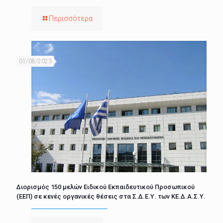
Περισσότερα
01/08/2023
Διορισμός 150 μελών Ειδικού Εκπαιδευτικού Προσωπικού
(ΕΕΠ) σε κενές οργανικές θέσεις στα Σ.Δ.Ε.Υ. των ΚΕ.Δ.Α.Σ.Υ.