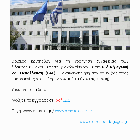
Ορισμός κριτηρίων για τη χορήγηση συνάφειας των
διδακτορικών και μεταπτυχιακών τίτλων με την
Ειδική Αγωγή
και Εκπαίδευση (ΕΑΕ)
– ανακοινοποίηση στο ορθό (ως προς
ημερομηνίες στα υπ’ αρ. 2 & 4 από τα έχοντας υπόψη)
Υπουργείο Παιδείας
Ανοίξτε το έγγραφο σε
.pdf
ΕΔΩ
Πηγή: www.alfavita.gr /
www.xenesglosses.eu
www.eidikospaidagogos.gr