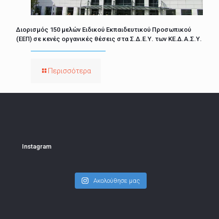
Διορισμός 150 μελών Ειδικού Εκπαιδευτικού Προσωπικού
(ΕΕΠ) σε κενές οργανικές θέσεις στα Σ.Δ.Ε.Υ. των ΚΕ.Δ.Α.Σ.Υ.
Περισσότερα
Instagram
Ακολούθησε μας