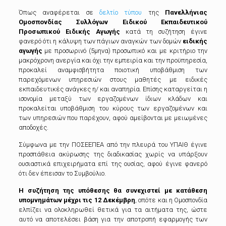
Όπως αναφέρεται σε
δελτίο τύπου
της
Πανελλήνιας
Ομοσπονδίας Συλλόγων Ειδικού Εκπαιδευτικού
Προσωπικού Ειδικής Αγωγής
κατά τη συζήτηση έγινε
φανερό ότι η κάλυψη των πάγιων αναγκών των δομών
ειδικής
αγωγής
με προσωρινό (5μηνα) προσωπικό και με κριτήριο την
μακρόχρονη ανεργία και όχι την εμπειρία και την προϋπηρεσία,
προκαλεί αναμφισβήτητα ποιοτική υποβάθμιση των
παρεχόμενων υπηρεσιών στους μαθητές με ειδικές
εκπαιδευτικές ανάγκες η/ και αναπηρία. Επίσης καταργείται η
ισονομία μεταξύ των εργαζομένων ίδιων κλάδων και
προκαλείται υποβάθμιση του κύρους των εργαζομένων και
των υπηρεσιών που παρέχουν, αφού αμείβονται με μειωμένες
αποδοχές.
Σύμφωνα με την ΠΟΣΕΕΠΕΑ από την πλευρά του ΥΠΑΙΘ έγινε
προσπάθεια ακύρωσης της διαδικασίας χωρίς να υπάρξουν
ουσιαστικά επιχειρήματα επί της ουσίας, αφού έγινε φανερό
ότι δεν έπεισαν το Συμβούλιο.
Η συζήτηση της υπόθεσης θα συνεχιστεί με κατάθεση
υπομνημάτων μέχρι τις 12 Δεκέμβρη
, οπότε και η Ομοσπονδία
ελπίζει να ολοκληρωθεί θετικά για τα αιτήματα της, ώστε
αυτό να αποτελέσει βάση για την αποτροπή εφαρμογής των