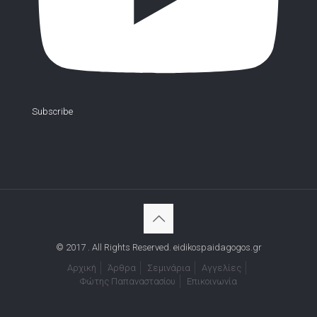
Subscribe
© 2017 . All Rights Reserved. eidikospaidagogos.gr
Αρχική
Άρθρα
Σεμινάρια
Αγγελίες
Φώτης Παπαναστασίου
Επικοινωνία