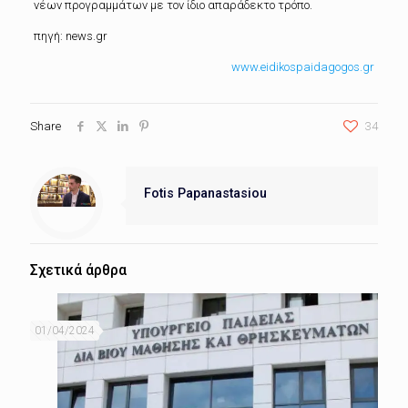
νέων προγραμμάτων με τον ίδιο απαράδεκτο τρόπο.
πηγή: news.gr
www.eidikospaidagogos.gr
Share
34
Fotis Papanastasiou
Σχετικά άρθρα
01/04/2024