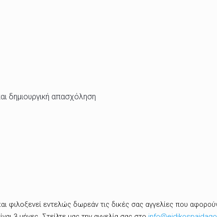
και δημιουργική απασχόληση
ι φιλοξενεί εντελώς δωρεάν τις δικές σας αγγελίες που αφορούν
είναι 3 μήνες. Στείλτε μας την αγγελία σας στο
info@eidikospaidago