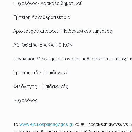
Ψυχολόγος- Δασκάλα δημοτικού
Έμπειρη Λογοθεραπεύτρια
Αριστούχος απόφοιτη Παιδαγωγικού τμήματος
ΛΟΓΟΘΕΡΑΠΕΙΑ ΚΑΤ’ ΟΙΚΟΝ
Οργάνωση Μελέτης, αυτονομία, μαθησιακή υποστήριξη 
Έμπειρη Ειδική Παιδαγωγό
Φιλόλογος – Παιδαγωγός
Ψυχολόγος
Το
www.eidikospaidagogos.gr
κάθε Παρασκευή ανανεώνει κα
αγγελία είναι 25 και η μέγιστη χρονική διάρκεια φιλοξενίας 