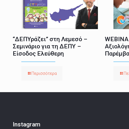
“ΔΕΠΥράζει” στη Λεμεσό –
WEBINAR
Σεμινάριο για τη ΔΕΠΥ –
Αξιολόγ
Είσοδος Ελεύθερη
Παρέμβα
Περισσότερα
Πε
Instagram