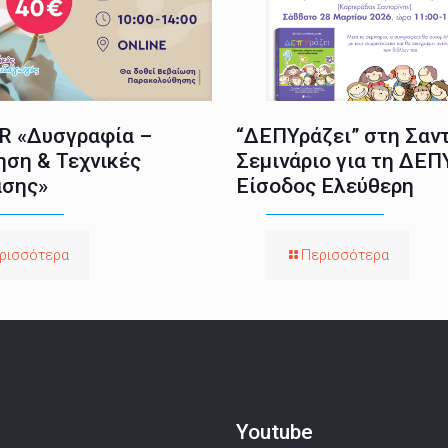
 «Δυσγραφία –
“ΔΕΠΥράζει” στη Σαντ
ηση & Τεχνικές
Σεμινάριο για τη ΔΕΠ
σης»
Είσοδος Ελεύθερη
ρισσότερα
Περισσότερα
Youtube