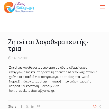
Ζητείται λογοθεραπευτής-
τρια
14/09/2018
Ζητείται λογοθεραπευτής-τρια με άδεια εξασκήσεως
επαγγέλματος και απαραίτητη προυπηρεσία τουλάχιστον δυο
χρόνια στα παιδιά για κέντρο λογοθεραπείας στα Γλυκά
Νερά.Επιπλέον απαραίτητη η ύπαρξη του μπλοκ παροχής
υπηρεσιών.Αποστολή βιογραφικών
kentro_apokatastasis@yahoo.gr.
Share
0