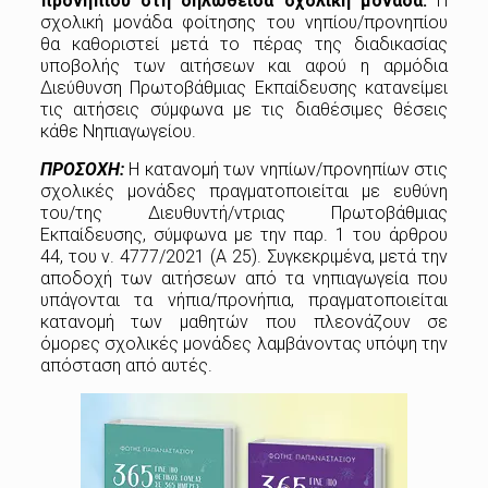
προνηπίου στη δηλωθείσα σχολική μονάδα.
Η
σχολική μονάδα φοίτησης του νηπίου/προνηπίου
θα καθοριστεί μετά το πέρας της διαδικασίας
υποβολής των αιτήσεων και αφού η αρμόδια
Διεύθυνση Πρωτοβάθμιας Εκπαίδευσης κατανείμει
τις αιτήσεις σύμφωνα με τις διαθέσιμες θέσεις
κάθε Νηπιαγωγείου.
ΠΡΟΣΟΧΗ:
Η κατανομή των νηπίων/προνηπίων στις
σχολικές μονάδες πραγματοποιείται με ευθύνη
του/της Διευθυντή/ντριας Πρωτοβάθμιας
Εκπαίδευσης, σύμφωνα με την παρ. 1 του άρθρου
44, του ν. 4777/2021 (Α 25). Συγκεκριμένα, μετά την
αποδοχή των αιτήσεων από τα νηπιαγωγεία που
υπάγονται τα νήπια/προνήπια, πραγματοποιείται
κατανομή των μαθητών που πλεονάζουν σε
όμορες σχολικές μονάδες λαμβάνοντας υπόψη την
απόσταση από αυτές.