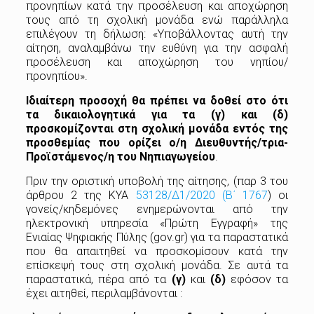
προνηπίων κατά την προσέλευση και αποχώρηση
τους από τη σχολική μονάδα ενώ παράλληλα
επιλέγουν τη δήλωση: «Υποβάλλοντας αυτή την
αίτηση, αναλαμβάνω την ευθύνη για την ασφαλή
προσέλευση και αποχώρηση του νηπίου/
προνηπίου».
Ιδιαίτερη προσοχή θα πρέπει να δοθεί στο ότι
τα δικαιολογητικά για τα (γ) και (δ)
προσκομίζονται στη
σχολική
μονάδα
εντός
της
προσθεμίας
που
ορίζει
ο/η
Διευθυντής/τρια-
Προϊστάμενος/η
του
Νηπιαγωγείου
.
Πριν την οριστική υποβολή της αίτησης, (παρ 3 του
άρθρου 2 της ΚΥΑ
53128/Δ1/2020 (Β΄ 1767
) οι
γονείς/κηδεμόνες ενημερώνονται από την
ηλεκτρονική υπηρεσία «Πρώτη Εγγραφή» της
Ενιαίας Ψηφιακής Πύλης (gov.gr) για τα παραστατικά
που θα απαιτηθεί να προσκομίσουν κατά την
επίσκεψή τους στη σχολική μονάδα. Σε αυτά τα
παραστατικά, πέρα από τα
(γ)
και
(δ)
εφόσον τα
έχει αιτηθεί, περιλαμβάνονται :