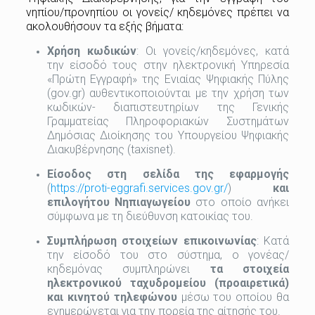
νηπίου/προνηπίου οι γονείς/ κηδεμόνες πρέπει να
ακολουθήσουν τα εξής βήματα:
Χρήση κωδικών
: Οι γονείς/κηδεμόνες, κατά
την είσοδό τους στην ηλεκτρονική Υπηρεσία
«Πρώτη Εγγραφή» της Ενιαίας Ψηφιακής Πύλης
(gov.gr) αυθεντικοποιούνται με την χρήση των
κωδικών- διαπιστευτηρίων της Γενικής
Γραμματείας Πληροφοριακών Συστημάτων
Δημόσιας Διοίκησης του Υπουργείου Ψηφιακής
Διακυβέρνησης (taxisnet).
Είσοδος
στη
σελίδα
της
εφαρμογής
(
https://proti-eggrafi.services.gov.gr/
)
και
επιλογή
του
Νηπιαγωγείου
στο οποίο ανήκει
σύμφωνα με τη διεύθυνση κατοικίας του.
Συμπλήρωση στοιχείων επικοινωνίας
: Κατά
την είσοδό του στο σύστημα, ο γονέας/
κηδεμόνας συμπληρώνει
τα στοιχεία
ηλεκτρονικού ταχυδρομείου (προαιρετικά)
και κινητού τηλεφώνου
μέσω του οποίου θα
ενημερώνεται για την πορεία της αίτησής του.