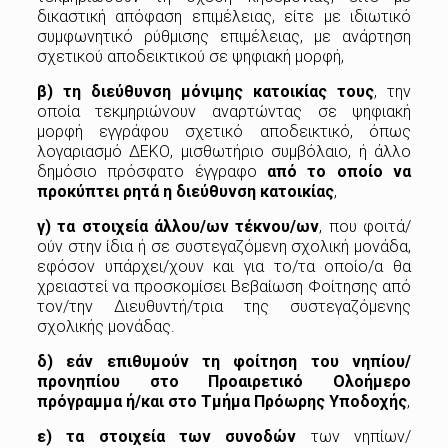
δικαστική απόφαση επιμέλειας, είτε με ιδιωτικό
συμφωνητικό ρύθμισης επιμέλειας, με ανάρτηση
σχετικού αποδεικτικού σε ψηφιακή μορφή,
β)
τη
διεύθυνση
μόνιμης
κατοικίας
τους
, την
οποία τεκμηριώνουν αναρτώντας σε ψηφιακή
μορφή εγγράφου σχετικό αποδεικτικό, όπως
λογαριασμό ΔΕΚΟ, μισθωτήριο συμβόλαιο, ή άλλο
δημόσιο πρόσφατο έγγραφο
από
το
οποίο
να
προκύπτει
ρητά
η διεύθυνση
κατοικίας
,
γ)
τα
στοιχεία
άλλου/ων
τέκνου/ων
, που φοιτά/
ούν στην ίδια ή σε συστεγαζόμενη σχολική μονάδα,
εφόσον υπάρχει/χουν και για το/τα οποίο/α θα
χρειαστεί να προσκομίσει Βεβαίωση Φοίτησης από
τον/την Διευθυντή/τρια της συστεγαζόμενης
σχολικής μονάδας.
δ) εάν επιθυμούν τη φοίτηση του νηπίου/
προνηπίου στο Προαιρετικό Ολοήμερο
πρόγραμμα ή/και στο
Τμήμα
Πρόωρης
Υποδοχής
,
ε) τα στοιχεία των συνοδών
των νηπίων/