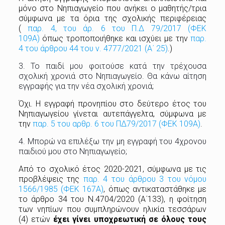
μόνο στο Νηπιαγωγείο που ανήκει ο μαθητής/τρια
σύμφωνα με τα όρια της σχολικής περιφέρειας
(
παρ. 4, του άρ. 6 του Π.Δ 79/2017 (ΦΕΚ
109Α)
όπως τροποποιήθηκε και ισχύει με την
παρ.
4 του άρθρου 44 του ν. 4777/2021 (Α΄ 25)
.)
3. Το παιδί μου φοιτούσε κατά την τρέχουσα
σχολική χρονιά στο Νηπιαγωγείο. Θα κάνω αίτηση
εγγραφής για την νέα σχολική χρονιά;
Όχι. Η εγγραφή πρoνηπίου στο δεύτερο έτος του
Νηπιαγωγείου γίνεται αυτεπάγγελτα, σύμφωνα με
την
παρ. 5 του αρθρ. 6 του ΠΔ79/2017 (ΦΕΚ 109Α)
.
4. Μπορώ να επιλέξω την μη εγγραφή του 4χρονου
παιδιού μου στο Νηπιαγωγείο;
Από το σχολικό έτος 2020-2021, σύμφωνα με τις
προβλέψεις της
παρ. 4 του άρθρου 3 του νόμου
1566/1985 (ΦΕΚ 167Α)
, όπως αντικαταστάθηκε με
το άρθρο 34 του Ν.4704/2020 (Α΄133), η φοίτηση
των νηπίων που συμπληρώνουν ηλικία τεσσάρων
(4) ετών
έχει γίνει υποχρεωτική σε όλους τους