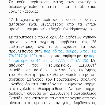
Σε κάθε περίπτωση εκτός των ανωτέρων
δικαιολογητικών απαιτείται και αποδεικτικό
μόνιμης κατοικίας.
12. Τι ισχύει στην περίπτωση που ο αριθμός των
αιτήσεων είναι μεγαλύτερος από τα νήπια/
προνήπια που μπορεί να δεχθεί ένα Νηπιαγωγείο;
Σε περιπτώσεις που ο αριθμός αιτήσεων νηπίων/
προνηπίων για εγγραφή υπερβαίνει τους 25
μαθητές/τριες ανά τμήμα ισχύουν τα όσα
προβλέπονται στην
παρ. 4δ του άρθρου 6 του Π.Δ
79/2017 (Α΄ 109)
, όπως τροποποιήθηκε με την
παρ.
1 του άρθρου 44 του ν. 4777/2021 (Α΄ 25)
. Με
απόφαση του Περιφερειακού Διευθυντή
εκπαίδευσης, κατόπιν αιτιολογημένης εισήγησης
του Διευθυντή Πρωτοβάθμιας Εκπαίδευσης επί
σχετικού αιτήματος του Προϊσταμένου σχολικής
μονάδας ιδρύεται επιπλέον τμήμα, εφόσον υπάρχει
στο σχολείο διαθέσιμη αίθουσα. Αν δεν υπάρχει
διαθέσιμη αίθουσα ο/η Διευθυντής Πρωτοβάθμιας
Εκπαίδευσης κατανέμει τα νήπια-προνήπια από τον
πίνακα στα όμορα νηπιαγωγεία, λαμβάνοντας