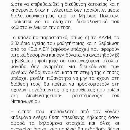
ώστε να επιβεβαιωθεί η διεύθυνση κατοικίας και η
κηδεμονία, όταν η τελευταία δεν προκύπτει μέσω
διαλειτουργικότητας από το Μητρώο Πολιτών.
Πρόκειται για τα ελάχιστα δικαιολογητικά που
καθιστούν έγκυρη την αίτηση.
Τα υπόλοιπα παραστατικά, όπως α) το ΑΔΥΜ, το
βιβλιάριο υγείας του μαθητή/τριας και η βεβαίωση
από το ΚΕ.Δ.Α.Σ.Υ (εφόσον υπάρχει) που αφορούν
ιατρικά δεδομένα και δεν δύναται να αναρτηθούν β)
η βεβαίωση φοίτησης σε συστεγαζόμενη σχολική
μονάδα δεν αναρτάται για διευκόλυνση των
γονέων, δεδομένου ότι κατά τη στιγμή της αίτησης
υπάρχει μεγάλη πιθανότητα να μην τα έχουν στη
διάθεσή τους, θα πρέπει να προσκομιστούν στη
σχολική μονάδα εντός της προσθεμίας που ορίζει
ο/η Διευθυντής/τρια- Προϊστάμενος/η του
Νηπιαγωγείου.
Η αίτηση που υποβάλλεται από τον γονέα/
κηδεμόνα ενέχει θέση Υπεύθυνης Δήλωσης όσον
αφορά τα δηλούμενα στοιχεία και όλες οι
αναγκαίες διοικητικές πράξεις θα εκδοθούν βάσει