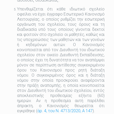
αίθουσες διδασκαλίας.
Υπενθυμίζεται ότι κάθε ιδιωτικό σχολείο
οφείλει να έχει έγγραφο Εσωτερικό Κανονισμό
Λειτουργίας, ο οποίος ρυθμίζει την εσωτερική
οργάνωση του σχολείου, τους όρους και τη
διαδικασία υπό τους οποίους γίνονται δεκτοί
και φοιτούν στο σχολείο οι μαθητές, καθώς και
τις υποχρεώσεις των μαθητών και των γονέων
ή κηδεμόνων αυτών. Ο Κανονισμός
κοινοποιείται από τον Διευθυντή του ιδιωτικού
σχολείου στον οικείο Διευθυντή Εκπαίδευσης,
ο οποίος έχει τη δυνατότητα να τον αναπέμψει
μόνον σε περίπτωση αντίθεσης συγκεκριμένου
όρου του Κανονισμού προς ρητή διάταξη
νόμου. Ο συγκεκριμένος όρος και η διάταξη
νόμου στην οποία προσκρούει αναφέρονται
στην πράξη αναπομπής, η οποία κοινοποιείται
στον Διευθυντή του ιδιωτικού σχολείου, εντός
αποκλειστικής προθεσμίας εξήντα (60)
ημερών. Αν η προθεσμία αυτή παρέλθει
άπρακτη, ο Κανονισμός θεωρείται ότι
εγκρίθηκε (
άρ. 4, του Ν. 4713/2020, Α 147
).