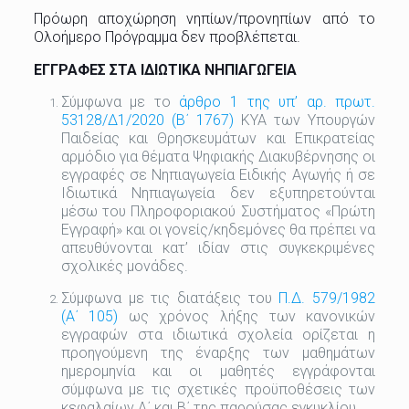
Πρόωρη αποχώρηση νηπίων/προνηπίων από το
Ολοήμερο Πρόγραμμα δεν προβλέπεται.
ΕΓΓΡΑΦΕΣ ΣΤΑ ΙΔΙΩΤΙΚΑ ΝΗΠΙΑΓΩΓΕΙΑ
Σύμφωνα με το
άρθρο 1 της υπ’ αρ. πρωτ.
53128/Δ1/2020 (Β΄ 1767)
ΚΥΑ των Υπουργών
Παιδείας και Θρησκευμάτων και Επικρατείας
αρμόδιο για θέματα Ψηφιακής Διακυβέρνησης οι
εγγραφές σε Νηπιαγωγεία Ειδικής Αγωγής ή σε
Ιδιωτικά Νηπιαγωγεία δεν εξυπηρετούνται
μέσω του Πληροφοριακού Συστήματος «Πρώτη
Εγγραφή» και οι γονείς/κηδεμόνες θα πρέπει να
απευθύνονται κατ’ ιδίαν στις συγκεκριμένες
σχολικές μονάδες.
Σύμφωνα με τις διατάξεις του
Π.Δ. 579/1982
(Α΄ 105)
ως χρόνος λήξης των κανονικών
εγγραφών στα ιδιωτικά σχολεία ορίζεται η
προηγούμενη της έναρξης των μαθημάτων
ημερομηνία και οι μαθητές εγγράφονται
σύμφωνα με τις σχετικές προϋποθέσεις των
κεφαλαίων Α΄ και Β΄ της παρούσας εγκυκλίου.