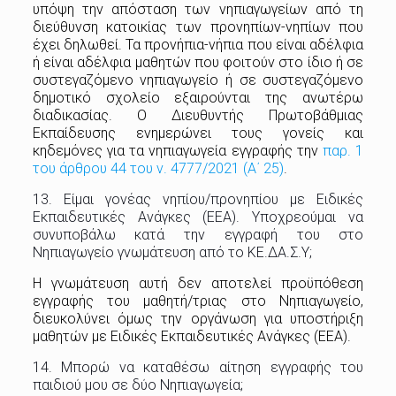
υπόψη την απόσταση των νηπιαγωγείων από τη
διεύθυνση κατοικίας των προνηπίων-νηπίων που
έχει δηλωθεί. Τα προνήπια-νήπια που είναι αδέλφια
ή είναι αδέλφια μαθητών που φοιτούν στο ίδιο ή σε
συστεγαζόμενο νηπιαγωγείο ή σε συστεγαζόμενο
δημοτικό σχολείο εξαιρούνται της ανωτέρω
διαδικασίας. Ο Διευθυντής Πρωτοβάθμιας
Εκπαίδευσης ενημερώνει τους γονείς και
κηδεμόνες για τα νηπιαγωγεία εγγραφής την
παρ. 1
του άρθρου 44 του ν. 4777/2021 (Α΄ 25)
.
13. Είμαι γονέας νηπίου/προνηπίου με Ειδικές
Εκπαιδευτικές Ανάγκες (ΕΕΑ). Υποχρεούμαι να
συνυποβάλω κατά την εγγραφή του στο
Νηπιαγωγείο γνωμάτευση από το ΚΕ.ΔΑ.Σ.Υ;
Η γνωμάτευση αυτή δεν αποτελεί προϋπόθεση
εγγραφής του μαθητή/τριας στο Νηπιαγωγείο,
διευκολύνει όμως την οργάνωση για υποστήριξη
μαθητών με Ειδικές Εκπαιδευτικές Ανάγκες (ΕΕΑ).
14. Μπορώ να καταθέσω αίτηση εγγραφής του
παιδιού μου σε δύο Νηπιαγωγεία;