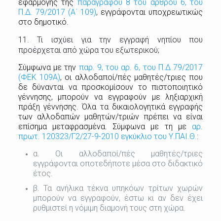
εφαρμογής της
παραγράφου 8 του άρθρου 6, του
Π.Δ. 79/2017 (Α΄ 109)
, εγγράφονται υποχρεωτικώς
στο δημοτικό.
11. Τι ισχύει για την εγγραφή νηπίου που
προέρχεται από χώρα του εξωτερικού;
Σύμφωνα με την
παρ. 9, του αρ. 6, του Π.Δ 79/2017
(ΦΕΚ 109Α)
, οι αλλοδαποί/πές μαθητές/τριες που
δε δύνανται να προσκομίσουν το πιστοποιητικό
γέννησης, μπορούν να εγγραφούν με ληξιαρχική
πράξη γέννησης. Όλα τα δικαιολογητικά εγγραφής
των αλλοδαπών μαθητών/τριών πρέπει να είναι
επίσημα μεταφρασμένα. Σύμφωνα με τη με
αρ.
πρωτ. 120323/Γ2/27-9-2010 εγκύκλιο του Υ.ΠΑΙ.Θ.
:
α. Οι αλλοδαποί/πές μαθητές/τριες
εγγράφονται οποτεδήποτε μέσα στο διδακτικό
έτος.
β. Τα ανήλικα τέκνα υπηκόων τρίτων χωρών
μπορούν να εγγραφούν, έστω κι αν δεν έχει
ρυθμιστεί η νόμιμη διαμονή τους στη χώρα.