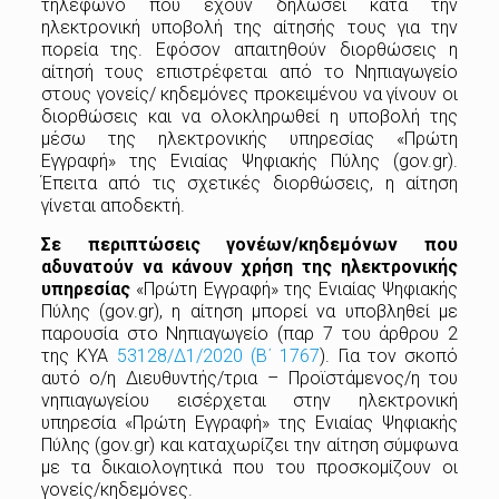
τηλέφωνο που έχουν δηλώσει κατά την
ηλεκτρονική υποβολή της αίτησής τους για την
πορεία της. Εφόσον απαιτηθούν διορθώσεις η
αίτησή τους επιστρέφεται από το Νηπιαγωγείο
στους γονείς/ κηδεμόνες προκειμένου να γίνουν οι
διορθώσεις και να ολοκληρωθεί η υποβολή της
μέσω της ηλεκτρονικής υπηρεσίας «Πρώτη
Εγγραφή» της Ενιαίας Ψηφιακής Πύλης (gov.gr).
Έπειτα από τις σχετικές διορθώσεις, η αίτηση
γίνεται αποδεκτή.
Σε περιπτώσεις γονέων/κηδεμόνων που
αδυνατούν να κάνουν χρήση της ηλεκτρονικής
υπηρεσίας
«Πρώτη Εγγραφή» της Ενιαίας Ψηφιακής
Πύλης (gov.gr), η αίτηση μπορεί να υποβληθεί με
παρουσία στο Νηπιαγωγείο (παρ 7 του άρθρου 2
της ΚΥΑ
53128/Δ1/2020 (Β΄ 1767
). Για τον σκοπό
αυτό ο/η Διευθυντής/τρια – Προϊστάμενος/η του
νηπιαγωγείου εισέρχεται στην ηλεκτρονική
υπηρεσία «Πρώτη Εγγραφή» της Ενιαίας Ψηφιακής
Πύλης (gov.gr) και καταχωρίζει την αίτηση σύμφωνα
με τα δικαιολογητικά που του προσκομίζουν οι
γονείς/κηδεμόνες.