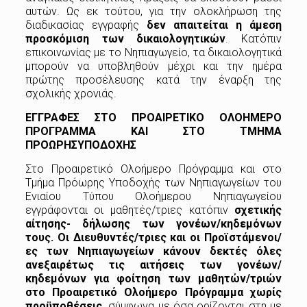
αυτών. Ως εκ τούτου, για την ολοκλήρωση της
διαδικασίας εγγραφής
δεν απαιτείται η άμεση
προσκόμιση των δικαιολογητικών
. Κατόπιν
επικοινωνίας με το Νηπιαγωγείο, τα δικαιολογητικά
μπορούν να υποβληθούν μέχρι και την ημέρα
πρώτης προσέλευσης κατά την έναρξη της
σχολικής χρονιάς.
ΕΓΓΡΑΦΕΣ ΣΤΟ ΠΡΟΑΙΡΕΤΙΚΟ ΟΛΟΗΜΕΡΟ
ΠΡΟΓΡΑΜΜΑ ΚΑΙ
ΣΤΟ
ΤΜΗΜΑ
ΠΡΟΩΡΗΣΥΠΟΔΟΧΗΣ
Στο Προαιρετικό Ολοήμερο Πρόγραμμα και στο
Τμήμα Πρόωρης Υποδοχής των Νηπιαγωγείων του
Ενιαίου Τύπου Ολοήμερου Νηπιαγωγείου
εγγράφονται οι μαθητές/τριες κατόπιν
σχετικής
αίτησης-
δήλωσης των γονέων/κηδεμόνων
τους. Οι Διευθυντές/τριες και οι Προϊστάμενοι/
ες των Νηπιαγωγείων
κάνουν δεκτές όλες
ανεξαιρέτως τις αιτήσεις των γονέων/
κηδεμόνων για φοίτηση των μαθητών/τριών
στο Προαιρετικό Ολοήμερο Πρόγραμμα χωρίς
προϋποθέσεις,
σύμφωνα με όσα ορίζονται στη με