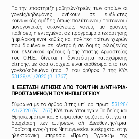
Για την υποστήριξη μαθητών/τριών, των οποίων οι
γονείς/κηδεμόνες ανήκουν σε ευάλωτες
κοινωνικές ομάδες όπως: πολύτεκνοι / τρίτεκνοι /
μονογονεϊκές οικογένειες, γονείς με χρόνιες
παθήσεις ή ενταγμένοι σε πρόγραμμα απεξάρτησης
ή φυλακισμένοι καθώς και πολίτες τρίτων χωρών
που διαμένουν σε κέντρα ή σε δομές φιλοξενίας
του ελληνικού κράτους ή της Ύπατης Αρμοστείας
του Ο.Η.Ε., δίνεται η δυνατότητα καταχώρισης
αίτησης, με όσα στοιχεία είναι διαθέσιμα από τον
γονέα/κηδεμόνα (παρ. 7 του άρθρου 2 της ΚΥΑ
53128/Δ1/2020 (Β΄ 1767
).
ΙΙ. ΕΞΕΤΑΣΗ
ΑΙΤΗΣΗΣ
ΑΠΟ
ΤΟΝ/ΤΗΝ
Δ/ΝΤΗ/ΡΙΑ-
ΠΡΟΪΣΤΑΜΕΝΟ/Η
ΤΟΥ ΝΗΠΙΑΓΩΓΕΙΟΥ
Σύμφωνα με το άρθρο 3 της υπ’. αρ. πρωτ.
53128/
Δ1/2020 (Β΄ 1767
) ΚΥΑ των Υπουργών Παιδείας και
Θρησκευμάτων και Επικρατείας ορίζεται ότι για τη
διαχείριση των αιτήσεων, ο/η Διευθυντής/τρια-
Προϊστάμενος/η του Νηπιαγωγείου εισέρχεται στην
ηλεκτρονική υπηρεσία «Πρώτη Εγγραφή» της