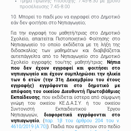
Τμήμα Πρωινής Υποδοχής: 7.45-8.30 με χρόνο
προσέλευσης 7.45-8.00
10. Μπορεί το παιδί μου να εγγραφεί στο Δημοτικό
εάν δεν φοιτήσει στο Νηπιαγωγείο;
Για την εγγραφή του μαθητή/τριας στο Δημοτικό
Σχολείο, απαιτείται Πιστοποιητικό Φοίτησης στο
Νηπιαγωγείο το οποίο εκδίδεται με τη λήξη της
διδασκαλίας των μαθημάτων και διαβιβάζεται
αυτεπάγγελτα από το Νηπιαγωγείο στο Δημοτικό
Σχολείο εγγραφής του/της μαθητή/τριας.
Νήπια
που δεν έχουν εγγραφεί και φοιτήσει στο
νηπιαγωγείο και έχουν συμπληρώσει την ηλικία
των 6 ετών (την 31η Δεκεμβρίου του έτους
εγγραφής) εγγράφονται στο δημοτικό με
απόφαση του οικείου Διευθυντή Πρωτοβάθμιας
Εκπαίδευσης
, που εκδίδεται ύστερα από σύμφωνη
γνώμη του οικείου ΚΕ.Δ.Α.Σ.Υ. ή του οικείου
Συντονιστή Εκπαιδευτικού Έργου
Νηπιαγωγών,
διαφορετικά εγγράφονται στο
νηπιαγωγείο
, (
παρ. 1β του άρθρου 204 του ν.
4610/2019 (Α΄70)
). Παιδιά που εμπίπτουν στο πεδίο