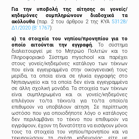
Για την υποβολή της αίτησης οι γονείς/
κηδεμόνες συμπληρώνουν διαδοχικά τα
ακόλουθα
(παρ. 2 του άρθρου 2 της ΚΥΑ
53128/
Δ1/2020 (Β’ 1767
):
α) τα στοιχεία του νηπίου/προνηπίου για το
οποίο αιτούνται την εγγραφή.
Το σύστημα
διαλειτουργεί με το Μητρώο Πολιτών και το
Πληροφοριακό Σύστημα myschool και παρέχει
στους γονείς/κηδεμόνες κατάλογο των τέκνων
που είναι εγγεγραμμένα στην οικογενειακή τους
μερίδα, τα οποία είναι σε ηλικία εγγραφής στο
Νηπιαγωγείο και τα οποία δεν είναι εγγεγραμμένα
σε άλλη σχολική μονάδα. Τα στοιχεία των τέκνων
είναι συμπληρωμένα και οι γονείς/κηδεμόνες
επιλέγουν το/τα τέκνο/α για το/τα οποίο/α
επιθυμούν να υποβάλουν αίτηση. Σε περίπτωση
ωστόσο που για οποιοδήποτε λόγο ο κατάλογος
δεν περιλαμβάνει το τέκνο που επιθυμούν να
εγγράψουν, έχουν τη δυνατότητα να εισάγουν μόνοι
τους τα στοιχεία του νηπίου/προνηπίου και να
τεκμηριώσουν τη σχέση κηδεμονίας, είτε με