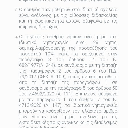
Ο αριθμός των μαθητών στα ιδιωτικά σχολεία
είναι ανάλογος με τις αίθουσες διδασκαλίας
και τη χωρητικότητα αυτών, σύμφωνα με τις
κείμενες διατάξεις.
Ο μέγιστος αριθμός νηπίων ανά τμήμα στα
ιδιωτικά νηπιαγωγεία είναι 28 νήπια,
συμπεριλαμβανομένης της προσαύξησης του
ποσοστού 10%, κατά τα οριζόμενα στην
παράγραφο 3 του άρθρου 14 του Ν.
682/1977(Α΄ 244), σε συνδυασμό με τη διάταξη
της παραγράφου 2 του άρθρου 6 του Π.Δ.
79/2017 (ΦΕΚ Α΄ 109), όπως αντικαταστάθηκε
από τη διάταξη της παραγράφου 1 σε
συνδυασμό με την παράγραφο 5 του άρθρου 50
του ν.4692/2020 (Α’ 111). Επιπλέον, σύμφωνα
με την παράγραφο 1 του άρθρου 7 του Ν.
4713/2020 (Α΄ 147), τα ιδιωτικά νηπιαγωγεία
μπορούν να καθορίζουν τον ελάχιστο αριθμό
των νηπίων ανά τμήμα, ανάλογα με τις
εκπαιδευτικές τους ανάγκες και τις διαθέσιμες