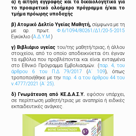
α) η αίτηση εγγραφής και τα δικαιολογητικά για
το προαιρετικό ολοήμερο πρόγραμμα ή/και το
τμήμα
πρόωρης
υποδοχής
β) Ατομικό Δελτίο Υγείας Μαθητή,
σύμφωνα με τη
με αρ. πρωτ.
Φ.6/1094/80261/Δ1/20-5-2015
Εγκύκλιο (
Α.Δ.Υ.Μ.
)
γ) Βιβλιάριο υγείας
του/της μαθητή/τριας, ή άλλου
στοιχείου, από το οποίο αποδεικνύεται ότι έγιναν
τα εμβόλια που προβλέπονται και είναι ενταγμένα
στο Εθνικό Πρόγραμμα Εμβολιασμών. (
παρ. 4, του
άρθρου
6 του Π.Δ 79/2017
(
Α΄ 109
), όπως
τροποποιήθηκε με την
παρ. 4 α του άρθρου 44 του
ν.4777/2021 (Α΄ 25)
.
δ)
Γνωμάτευση
από
ΚΕ.Δ.Α.Σ.Υ.
εφόσον υπάρχει,
σε περίπτωση μαθητή/τριας με αναπηρία ή ειδικές
εκπαιδευτικές ανάγκες.