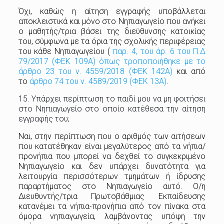
Όχι, καθώς η αίτηση εγγραφής υποβάλλεται
αποκλειστικά και μόνο στο Νηπιαγωγείο που ανήκει
ο μαθητής/τρια βάσει της διεύθυνσης κατοικίας
του, σύμφωνα με τα όρια της σχολικής περιφέρειας
του κάθε Νηπιαγωγείου (
παρ. 4, του άρ. 6 του Π.Δ
79/2017 (ΦΕΚ 109Α) όπως τροποποιήθηκε με το
άρθρο 23 του ν. 4559/2018 (ΦΕΚ 142Α)
και από
το
άρθρο 74 του ν. 4589/2019 (ΦΕΚ 13Α)
.
15. Υπάρχει περίπτωση το παιδί μου να μη φοιτήσει
στο Νηπιαγωγείο στο οποίο κατέθεσα την αίτηση
εγγραφής του;
Ναι, στην περίπτωση που ο αριθμός των αιτήσεων
που κατατέθηκαν είναι μεγαλύτερος από τα νήπια/
προνήπια που μπορεί να δεχθεί το συγκεκριμένο
Νηπιαγωγείο και δεν υπάρχει δυνατότητα για
λειτουργία περισσότερων τμημάτων ή ίδρυσης
παραρτήματος στο Νηπιαγωγείο αυτό. Ο/η
Διευθυντής/τρια Πρωτοβάθμιας Εκπαίδευσης
κατανέμει τα νήπια-προνήπια από τον πίνακα στα
όμορα νηπιαγωγεία, λαμβάνοντας υπόψη την