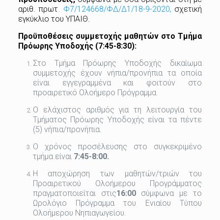
αριθ. πρωτ
. Φ7/124668/ΦΔ/Δ1/18-9-2020,
σχετική
εγκύκλιο του ΥΠΑΙΘ.
Προϋποθέσεις
συμμετοχής
μαθητών
στο
Τμήμα
Πρόωρης
Υποδοχής
(7:45-8:30):
Στο Τμήμα Πρόωρης Υποδοχής δικαίωμα
συμμετοχής έχουν νήπια/προνήπια τα οποία
είναι εγγεγραμμένα και φοιτούν στο
προαιρετικό Ολοήμερο Πρόγραμμα.
Ο ελάχιστος αριθμός για τη λειτουργία του
Τμήματος Πρόωρης Υποδοχής είναι τα πέντε
(5) νήπια/προνήπια.
Ο χρόνος προσέλευσης στο συγκεκριμένο
τμήμα είναι
7:45-8:00.
Η αποχώρηση των μαθητών/τριών του
Προαιρετικού Ολοήμερου Προγράμματος
πραγματοποιείται στις
16:00
σύμφωνα με το
Ωρολόγιο Πρόγραμμα του Ενιαίου Τύπου
Ολοήμερου Νηπιαγωγείου.