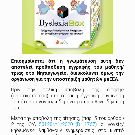
Επισημαίνεται
ότι
η
γνωμάτευση
αυτή
δεν
αποτελεί
προϋπόθεση
εγγραφής
του
μαθητή/
τριας
στο
Νηπιαγωγείο, διευκολύνει
όμως
την
οργάνωση για
την
υποστήριξη μαθητών
με
ΕΕΑ
.
Πριν την τελική υποβολή της αίτησης
(οριστικοποίηση) απαιτείται η έγγραφη συναίνεση
του έτερου γονέα/κηδεμόνα με υπεύθυνη δήλωση
του.
Μετά την υποβολή της αίτησης, (παρ. 5 του άρθρου
2 της ΚΥΑ
53128/Δ1/2020 (Β΄ 1767
), οι γονείς/
κηδεμόνες λαμβάνουν ενημερώσεις στο κινητό