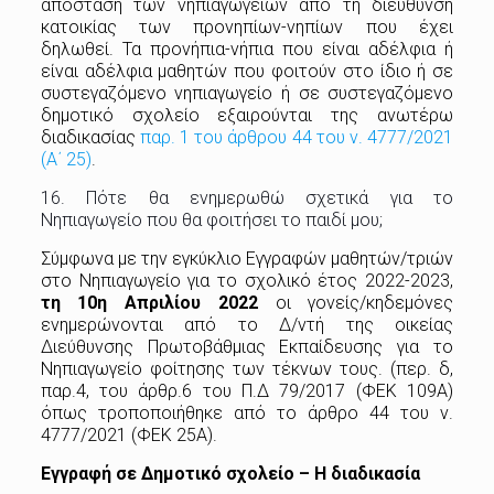
απόσταση των νηπιαγωγείων από τη διεύθυνση
κατοικίας των προνηπίων-νηπίων που έχει
δηλωθεί. Τα προνήπια-νήπια που είναι αδέλφια ή
είναι αδέλφια μαθητών που φοιτούν στο ίδιο ή σε
συστεγαζόμενο νηπιαγωγείο ή σε συστεγαζόμενο
δημοτικό σχολείο εξαιρούνται της ανωτέρω
διαδικασίας
παρ. 1 του άρθρου 44 του ν. 4777/2021
(Α΄ 25)
.
16. Πότε θα ενημερωθώ σχετικά για το
Νηπιαγωγείο που θα φοιτήσει το παιδί μου;
Σύμφωνα με την εγκύκλιο Εγγραφών μαθητών/τριών
στο Νηπιαγωγείο για το σχολικό έτος 2022-2023,
τη 10η Απριλίου 2022
οι γονείς/κηδεμόνες
ενημερώνονται από το Δ/ντή της οικείας
Διεύθυνσης Πρωτοβάθμιας Εκπαίδευσης για το
Νηπιαγωγείο φοίτησης των τέκνων τους. (περ. δ,
παρ.4, του άρθρ.6 του Π.Δ 79/2017 (ΦΕΚ 109Α)
όπως τροποποιήθηκε από το άρθρο 44 του ν.
4777/2021 (ΦΕΚ 25Α).
Εγγραφή σε Δημοτικό σχολείο – Η διαδικασία