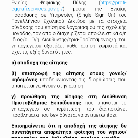
Ενιαίας Ψηφιακής Πύλης (
https://proti-
eggrafi.services.gov.gr/
) μέσω της Ενιαίας
Πρόσβασης σε Υπηρεσίες (Single Sign On) του
Πανελλήνιου Σχολικού Δικτύου με τα στοιχεία
σύνδεσης του επίσημου λογαριασμού της σχολικής
μονάδας, τον οποίο διαχειρίζεται αποκλειστικά ο/η
ίδιος/α. Ο/η Διευθυντής/τρια-Προϊστάμενος/η του
νηπιαγωγείου εξετάζει κάθε αίτηση χωριστά και
έχει τις εξής δυνατότητες:
α)
αποδοχή
της
αίτησης
β) επιστροφή της αίτησης στους γονείς/
κηδεμόνες
υποδεικνύοντας τις διορθώσεις που
απαιτείται να γίνουν στην αίτηση
γ) προώθηση της αίτησης στη Διεύθυνση
Πρωτοβάθμιας Εκπαίδευσης
που υπάγεται το
νηπιαγωγείο σε περίπτωση που διαπιστώνει
προβλήματα που δεν δύναται να αντιμετωπίσει.
Επισημαίνεται ότι η αποδοχή της αίτησης δε
συνεπάγεται απαραίτητα φοίτηση του νηπίου/