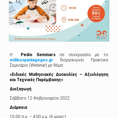
Η
Pedio Seminars
σε συνεργασία με το
eidikospaidagogos.gr
διοργανώνει Πρακτικό
Σεμινάριο (Webinar) με θέμα:
«Ειδικές Μαθησιακές Δυσκολίες – Αξιολόγηση
και Τεχνικές Παρέμβασης»
Διεξαγωγή
Σάββατο 12 Φεβρουαρίου 2022
Διάρκεια
10.00 π.μ. – 4:00 μ.μ. (6 ώρες)