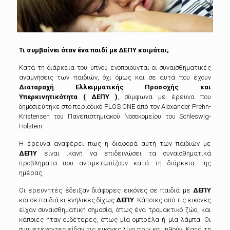
Τι συμβαίνει όταν ένα παιδί με ΔΕΠΥ κοιμάται;
Κατά τη διάρκεια του ύπνου ενοποιούνται οι συναισθηματικές
αναμνήσεις των παιδιών, όχι όμως και σε αυτά που έχουν
Διαταραχή Ελλειμματικής Προσοχής και
Υπερκινητικότητα ( ΔΕΠΥ )
, σύμφωνα με έρευνα που
δημοσιεύτηκε στο περιοδικό PLOS ONE από τον Alexander Prehn-
Kristensen του Πανεπιστημιακού Νοσοκομείου του Schleswig-
Holstein.
Η έρευνα αναφέρει πως η διαφορά αυτή των παιδιών με
ΔΕΠΥ
είναι ικανή να επιδεινώσει τα συναισθηματικά
προβλήματα που αντιμετωπίζουν κατά τη διάρκεια της
ημέρας.
Οι ερευνητές έδειξαν διάφορες εικόνες σε παιδιά με
ΔΕΠΥ
και σε παιδιά κι ενήλικες δίχως
ΔΕΠΥ
. Κάποιες από τις εικόνες
είχαν συναισθηματική σημασία, όπως ένα τρομακτικό ζώο, και
κάποιες ήταν ουδέτερες, όπως μία ομπρέλα ή μία λάμπα. Οι
συμμετέχοντες είδαν τις εικόνες λίγο πριν κοιμηθούν. Κατά τη