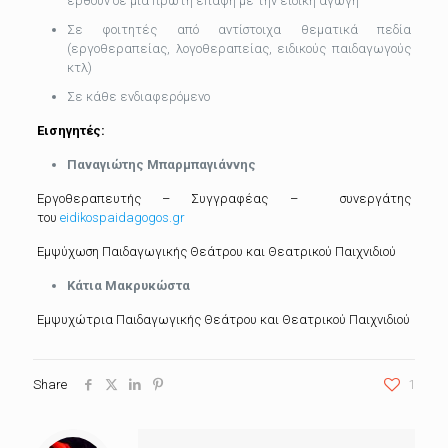
έρθουν σε μία πρώτη επαφή με την ειδική αγωγή
Σε φοιτητές από αντίστοιχα θεματικά πεδία
(εργοθεραπείας, λογοθεραπείας, ειδικούς παιδαγωγούς
κτλ)
Σε κάθε ενδιαφερόμενο
Εισηγητές:
Παναγιώτης Μπαρμπαγιάννης
Εργοθεραπευτής – Συγγραφέας – συνεργάτης
του
eidikospaidagogos.gr
Εμψύχωση Παιδαγωγικής Θεάτρου και Θεατρικού Παιχνιδιού
Κάτια Μακρυκώστα
Εμψυχώτρια Παιδαγωγικής Θεάτρου και Θεατρικού Παιχνιδιού
Share
1