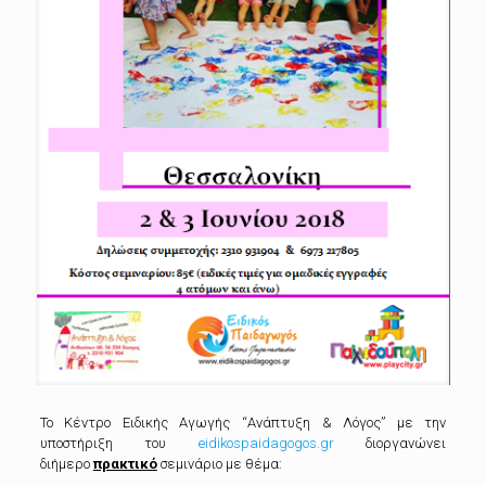
Το Κέντρο Ειδικής Αγωγής “Ανάπτυξη & Λόγος” με την
υποστήριξη του
eidikospaidagogos.gr
διοργανώνει
διήμερο
πρακτικό
σεμινάριο με θέμα: