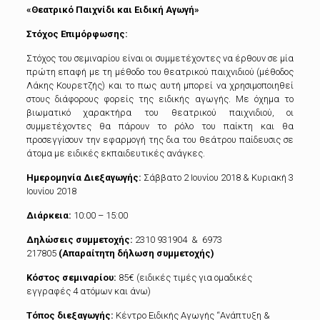
«Θεατρικό Παιχνίδι και Ειδική Αγωγή»
Στόχος Επιμόρφωσης:
Στόχος του σεμιναρίου είναι οι συμμετέχοντες να έρθουν σε μία
πρώτη επαφή με τη μέθοδο του θεατρικού παιχνιδιού (μέθοδος
Λάκης Κουρετζής) και το πως αυτή μπορεί να χρησιμοποιηθεί
στους διάφορους φορείς της ειδικής αγωγής. Με όχημα το
βιωματικό χαρακτήρα του θεατρικού παιχνιδιού, οι
συμμετέχοντες θα πάρουν το ρόλο του παίκτη και θα
προσεγγίσουν την εφαρμογή της δια του θεάτρου παίδευσις σε
άτομα με ειδικές εκπαιδευτικές ανάγκες.
Ημερομηνία Διεξαγωγής:
Σάββατο 2 Ιουνίου 2018 & Κυριακή 3
Ιουνίου 2018
Διάρκεια:
10:00 – 15:00
Δηλώσεις συμμετοχής:
2310 931904 & 6973
217805
(Απαραίτητη δήλωση συμμετοχής)
Κόστος σεμιναρίου:
85€ (ειδικές τιμές για ομαδικές
εγγραφές 4 ατόμων και άνω)
Τόπος διεξαγωγής:
Κέντρο Ειδικής Αγωγής “Ανάπτυξη &