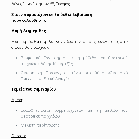
Λόγος” – Ανθοκήπων 68, Εύοσμος
Στους συμμετέχοντες θα δοθεί βεβαίωση
παρακολούθησης.
Δομή Διημερίδας
Η διημερίδα θα περιλαμβάνει δύο πεντάωρες συναντήσεις στις
οποίες θα υπάρχουν:
Βιωματικά Εργαστήρια με τη μέθοδο του θεατρικού
παιχνιδιού Λάκης Κουερτζής
Θεωρητική Προσέγγιση πάνω στο θέμα «Θεατρικό
Παιχνίδι και Ειδική Αγωγή»
Τομείς του σεμιναρίου:
Δράση
Ευαισθητοποίηση συμμετεχόντων με τη μέθοδο του
θεατρικού παιχνιδιού
Μελέτη περίπτωσης
Θεωρία