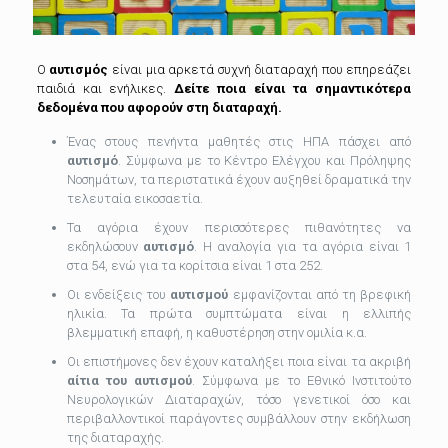
Ο
αυτισμός
είναι μια αρκετά συχνή διαταραχή που επηρεάζει
παιδιά και ενήλικες.
Δείτε ποια είναι τα σημαντικότερα
δεδομένα που αφορούν στη διαταραχή.
Ένας στους πενήντα μαθητές στις ΗΠΑ πάσχει από
αυτισμό
. Σύμφωνα με το Κέντρο Ελέγχου και Πρόληψης
Νοσημάτων, τα περιστατικά έχουν αυξηθεί δραματικά την
τελευταία εικοσαετία.
Τα αγόρια έχουν περισσότερες πιθανότητες να
εκδηλώσουν
αυτισμό
. Η αναλογία για τα αγόρια είναι 1
στα 54, ενώ για τα κορίτσια είναι 1 στα 252.
Οι ενδείξεις του
αυτισμού
εμφανίζονται από τη βρεφική
ηλικία. Τα πρώτα συμπτώματα είναι η ελλιπής
βλεμματική επαφή, η καθυστέρηση στην ομιλία κ.α.
Οι επιστήμονες δεν έχουν καταλήξει ποια είναι τα ακριβή
αίτια του αυτισμού
. Σύμφωνα με το Εθνικό Ινστιτούτο
Νευρολογικών Διαταραχών, τόσο γενετικοί όσο και
περιβαλλοντικοί παράγοντες συμβάλλουν στην εκδήλωση
της διαταραχής.