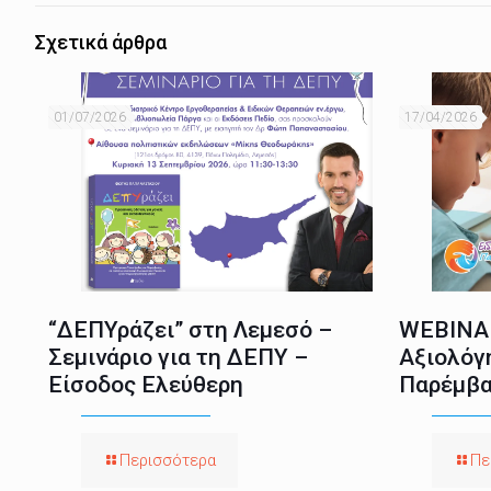
Σχετικά άρθρα
01/07/2026
17/04/2026
“ΔΕΠΥράζει” στη Λεμεσό –
WEBINAR
Σεμινάριο για τη ΔΕΠΥ –
Αξιολόγ
Είσοδος Ελεύθερη
Παρέμβα
Περισσότερα
Πε