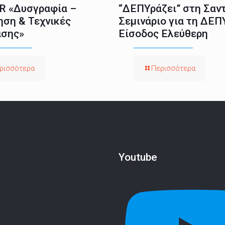
 «Δυσγραφία –
“ΔΕΠΥράζει” στη Σαντ
ηση & Τεχνικές
Σεμινάριο για τη ΔΕΠ
σης»
Είσοδος Ελεύθερη
ρισσότερα
Περισσότερα
Youtube