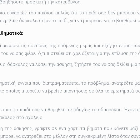
α βοηθήσετε προς αυτή την κατεύθυνση.
διο εργασιών του παιδιού απλώς ότι το παιδί σας δεν μπόρεσε 
κριβώς δυσκολεύτηκε το παιδί, για να μπορέσει να το βοηθήσει σ
αθηματικά:
σημειώσει τις ασκήσεις της επόμενης μέρας και εξηγήστε του πως
του να σας φέρει ό,τι πιστεύει ότι χρειάζεται για την επίλυση της
πε ο δάσκαλος να λύσει την άσκηση, ζητήστε του να σας δείξει μι
ηματική έννοια που διαπραγματεύεται το πρόβλημα, ανατρέξτε μαζ
 οποίες μπορείτε να βρείτε απαντήσεις σε όλα τα ερωτήματά σας.
 από το παιδί σας να θυμηθεί τις οδηγίες του δασκάλου. Έχοντα
άσκαλος στο σχολείο.
της άσκησης, γράψτε σε ένα χαρτί τα βήματα που κάνετε μαζί με
μπορεί να ανατρέξει στο μέλλον στη συγκεκριμένη λίστα όταν συν