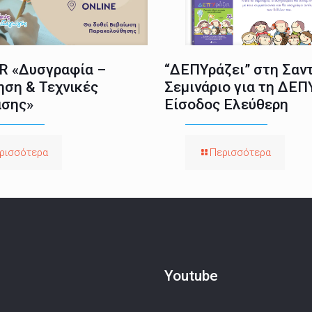
 «Δυσγραφία –
“ΔΕΠΥράζει” στη Σαντ
ηση & Τεχνικές
Σεμινάριο για τη ΔΕΠ
σης»
Είσοδος Ελεύθερη
ρισσότερα
Περισσότερα
Youtube