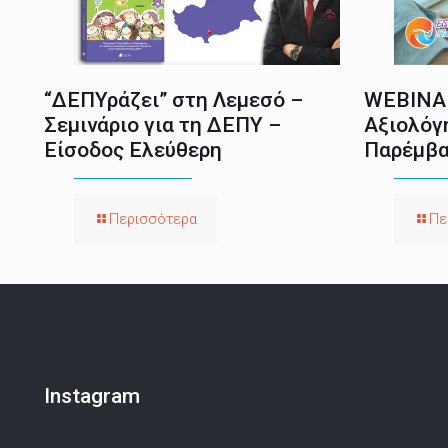
“ΔΕΠΥράζει” στη Λεμεσό –
WEBINAR
Σεμινάριο για τη ΔΕΠΥ –
Αξιολόγ
Είσοδος Ελεύθερη
Παρέμβα
Περισσότερα
Πε
Instagram