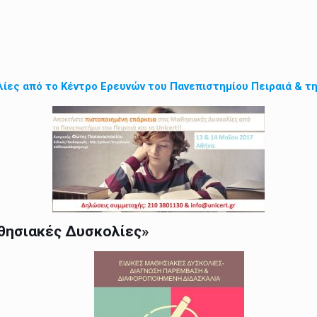
ες από το Κέντρο Ερευνών του Πανεπιστημίου Πειραιά & τη 
αθησιακές Δυσκολίες»