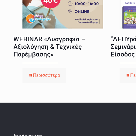
WEBINAR «Δυσγραφία –
“ΔΕΠΥρά
Αξιολόγηση & Τεχνικές
Σεμινάρι
Παρέμβασης»
Είσοδος
Περισσότερα
Πε