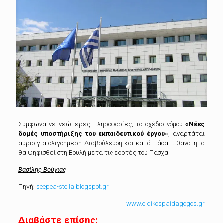
Σύμφωνα νε νεώτερες πληροφορίες,
το σχέδιο νόμου
«Νέες
δομές υποστήριξης του εκπαιδευτικού έργου»
, αναρτάται
αύριο για ολιγοήμερη Διαβούλευση και κατά πάσα πιθανότητα
θα ψηφισθεί στη Βουλή μετά τις εορτές του Πάσχα.
Βασίλης Βούγιας
Πηγή:
seepea-stella.blogspot.gr
www.eidikospaidagogos.gr
Διαβάστε επίσης: