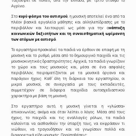
ταξιδέψει σε πόλεις ανά την Ελλάδα, με τρίτο σταθμό το
Αγρίνιο.
Στο
ευρύ φάσμα του αυτισμού
, η μουσική αποτελεί ένα από τα
πλέον βασικά εργαλεία μάθησης και αλληλεπίδρασης με το
περιβάλλον και λειτουργεί ως μέσο για την α
νάπτυξη
κοινωνικών δεξιοτήτων και τη συναισθηματική ωρίμανση
των ατόμων με αυτισμό
.
Το εργαστήριο προσκαλεί τα παιδιά να έρθουν σε επαφή με τη
μουσική και το ρυθμό, μέσα από το δημιουργικό παιχνίδι και τις
μουσικοκινητικές δραστηριότητες. Αρχικά, τα παιδιά γνωρίζουν
το χώρο και τους μουσικούς και, μέσα σε ένα ασφαλές
περιβάλλον, πειραματίζονται με τα μουσικά όργανα και
παράγουν ήχους. Καθ’ όλη τη διάρκεια του εργαστηρίου, οι
μικροί μουσικοί, σε συνεργασία με τους εκπαιδευτές,
συμμετέχουν σε διάφορα παιχνίδια αυτοσχεδιαστικού
χαρακτήρα με βάση τη μουσική.
Στο εργαστήριο αυτό, η μουσική γίνεται η «γλώσσα»
επικοινωνίας, ακόμα και όταν λείπει ο λόγος. Μέσα από τους
ήχους, το παιχνίδι και τις εναλλαγές ρόλων, τα παιδιά
καλούνται να αισθανθούν την ύπαρξή τους, να εκφράσουν τι
νιώθουν, να τραγουδήσουν και να γνωρίσουν πολλά και
διαφορετικά είδη μουσικής. Προϋποθέσεις: