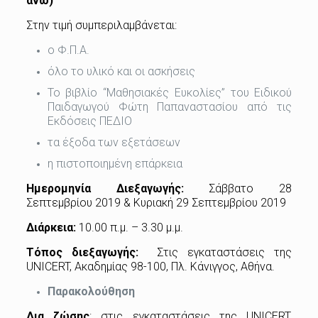
άνω)
Στην τιμή συμπεριλαμβάνεται:
ο Φ.Π.Α.
όλο το υλικό και οι ασκήσεις
Το βιβλίο “Μαθησιακές Ευκολίες” του Ειδικού
Παιδαγωγού Φώτη Παπαναστασίου από τις
Εκδόσεις ΠΕΔΙΟ
τα έξοδα των εξετάσεων
η πιστοποιημένη επάρκεια
Ημερομηνία Διεξαγωγής:
Σάββατο 28
Σεπτεμβρίου 2019 & Κυριακή 29 Σεπτεμβρίου 2019
Διάρκεια:
10.00 π.μ. – 3.30 μ.μ.
Τόπος διεξαγωγής:
Στις εγκαταστάσεις της
UNICERT, Ακαδημίας 98-100, Πλ. Κάνιγγος, Αθήνα.
Παρακολούθηση
Δια ζώσης
: στις εγκαταστάσεις της UNICERT,