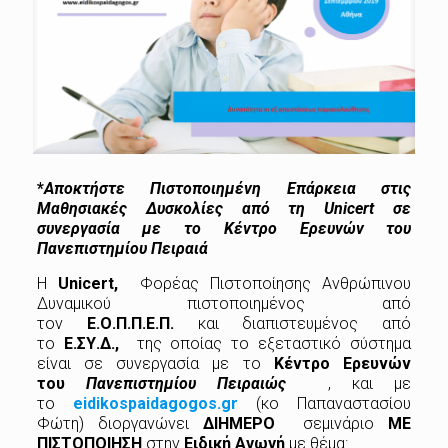
*
Αποκτήστε Πιστοποιημένη Επάρκεια στις
Μαθησιακές Δυσκολίες από τη Unicert σε
συνεργασία με το Κέντρο Ερευνών του
Πανεπιστημίου Πειραιά
Η
Unicert,
Φορέας Πιστοποίησης Ανθρώπινου
Δυναμικού πιστοποιημένος από
τον
Ε.Ο.Π.Π.Ε.Π.
και διαπιστευμένος από
το
Ε.ΣΥ.Δ.,
της οποίας το εξεταστικό σύστημα
είναι σε συνεργασία με το
Κέντρο Ερευνών
του
Πανεπιστημίου Πειραιώς
, και με
το
eidikospaidagogos.gr
(κο Παπαναστασίου
Φώτη) διοργανώνει
ΔΙΗΜΕΡΟ
σεμινάριο
ΜΕ
ΠΙΣΤΟΠΟΙΗΣΗ
στην
Ειδική Αγωγή
με θέμα: