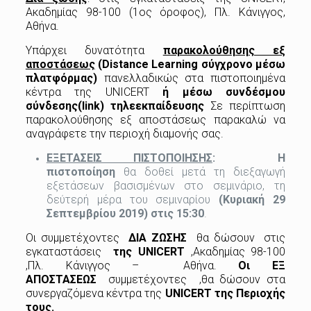
Ακαδημίας 98-100 (1ος όροφος), Πλ. Κάνιγγος,
Αθήνα.
Υπάρχει δυνατότητα
παρακολούθησης εξ
αποστάσεως
(Distance Learning σύγχρονο μέσω
πλατφόρμας)
πανελλαδικώς στα πιστοποιημένα
κέντρα της UNICERT
ή μέσω συνδέσμου
σύνδεσης(
link
) τηλεεκπαίδευσης
Σε περίπτωση
παρακολούθησης εξ αποστάσεως παρακαλώ να
αναγράφετε την περιοχή διαμονής σας.
ΕΞΕΤΑΣΕΙΣ ΠΙΣΤΟΠΟΙΗΣΗΣ
:
Η
πιστοποίηση
θα δοθεί μετά τη διεξαγωγή
εξετάσεων βασισμένων στο σεμινάριο, τη
δεύτερή μέρα του σεμιναρίου
(Κυριακή 29
Σεπτεμβρίου 2019
)
στις 15:30
.
Οι συμμετέχοντες
ΔΙΑ ΖΩΣΗΣ
θα δώσουν στις
εγκαταστάσεις
της
UNICERT
,Ακαδημίας 98-100
,Πλ. Κάνιγγος – Αθήνα.
Οι ΕΞ
ΑΠΟΣΤΑΣΕΩΣ
συμμετέχοντες ,θα δώσουν στα
συνεργαζόμενα κέντρα της
UNICERT
της Περιοχής
τους.