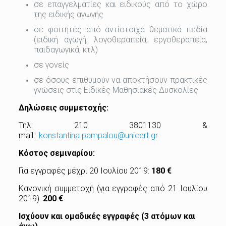
σε επαγγελματίες και ειδικούς από το χώρο
της ειδικής αγωγής
σε φοιτητές από αντίστοιχα θεματικά πεδία
(ειδική αγωγή, λογοθεραπεία, εργοθεραπεία,
παιδαγωγικά, κτλ)
σε γονείς
σε όσους επιθυμούν να αποκτήσουν πρακτικές
γνώσεις στις Ειδικές Μαθησιακές Δυσκολίες
Δηλώσεις συμμετοχής:
Τηλ: 210 3801130 &
mail:
konstantina.pampalou@unicert.gr
Κόστος σεμιναρίου:
Για εγγραφές μέχρι 20 Ιουλίου 2019:
180 €
Κανονική συμμετοχή (για εγγραφές από 21 Ιουλίου
2019):
200 €
Ισχύουν και ομαδικές εγγραφές (3 ατόμων και