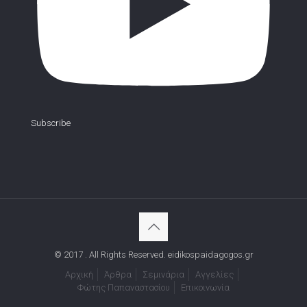
Subscribe
© 2017 . All Rights Reserved. eidikospaidagogos.gr
Αρχική
Άρθρα
Σεμινάρια
Αγγελίες
Φώτης Παπαναστασίου
Επικοινωνία