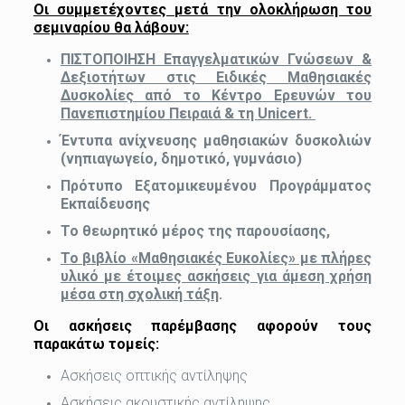
Οι συμμετέχοντες μετά την ολοκλήρωση του
σεμιναρίου θα λάβουν:
ΠΙΣΤΟΠΟΙΗΣΗ Επαγγελματικών Γνώσεων &
Δεξιοτήτων στις Ειδικές Μαθησιακές
Δυσκολίες από το Κέντρο Ερευνών του
Πανεπιστημίου Πειραιά & τη
Unicert
.
Έντυπα ανίχνευσης μαθησιακών δυσκολιών
(νηπιαγωγείο, δημοτικό, γυμνάσιο)
Πρότυπο Εξατομικευμένου Προγράμματος
Εκπαίδευσης
Το θεωρητικό μέρος της παρουσίασης,
Το βιβλίο «Μαθησιακές Ευκολίες» με πλήρες
υλικό με έτοιμες ασκήσεις για άμεση χρήση
μέσα στη σχολική τάξη
.
Οι ασκήσεις παρέμβασης αφορούν τους
παρακάτω τομείς:
Ασκήσεις οπτικής αντίληψης
Ασκήσεις ακουστικής αντίληψης