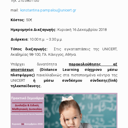
Τηλ: 210 3801130
mail:
konstantina.pampalou@unicert.gr
Κόστος:
50€
Ημερομηνία Διεξαγωγής:
Κυριακή 16 Δεκεμβρίου 2018
Διάρκεια:
10.00 π.μ. – 3.30 μ.μ.
Τόπος διεξαγωγής:
Στις εγκαταστάσεις της UNICERT,
Ακαδημίας 98-100, Πλ. Κάνιγγος, Αθήνα.
Υπάρχει δυνατότητα
παρακολούθησης εξ
αποστάσεως
(Distance Learning σύγχρονο μέσω
πλατφόρμας)
πανελλαδικώς στα πιστοποιημένα κέντρα της
UNICERT
ή μέσω συνδέσμου σύνδεσης(
link
)
τηλεκπαίδευσης.