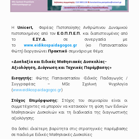
Η
Unicert,
Φορέας Πιστοποίησης Ανθρώπινου Δυναμικού
πιστοποιημένος από τον
Ε.Ο.Π.Π.Ε.Π.
και διαπιστευμένος από
το
Ε.ΣΥ.Δ.
σε συνεργασία με
το
www.eidikospaidagogos.gr
(κο Παπαναστασίου
Φώτη) διοργανώνει
Πρακτικό
σεμινάριο με θέμα:
«Δυσλεξία και Ειδικές Μαθησιακές Δυσκολίες-
Αξιολόγηση, Διάγνωση και Τεχνικές Παρέμβασης»
Εισηγητής:
Φώτης Παπαναστασίου -Ειδικός Παιδαγωγός /
Συγγραφέας – MSc Σχολική Ψυχολογία
(
www.eidikospaidagogos.gr
)
Στόχος Επιμόρφωσης:
Στόχος του σεμιναρίου είναι οι
συμμετέχοντες να μπορούν να κατανοούν τη φύση των Ειδικών
Μαθησιακών Δυσκολιών και τη διαδικασία της διαγνωστικής
αξιολόγησης.
Θα δοθεί ιδιαίτερη βαρύτητα στις στρατηγικές παρέμβασης
σε παιδιά με Ειδικές Μαθησιακές Δυσκολίες