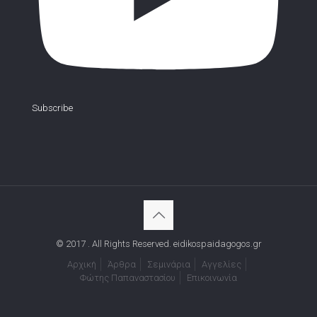
Subscribe
© 2017 . All Rights Reserved. eidikospaidagogos.gr
Αρχική
Άρθρα
Σεμινάρια
Αγγελίες
Φώτης Παπαναστασίου
Επικοινωνία