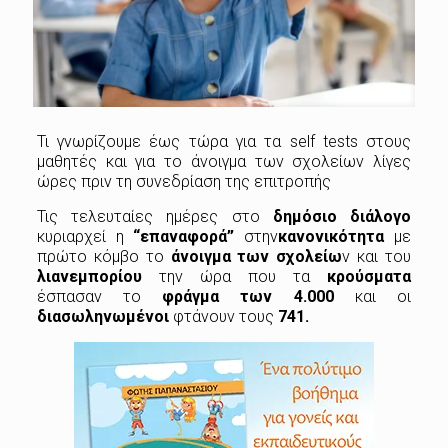
Τι γνωρίζουμε έως τώρα για τα self tests στους
μαθητές και για το άνοιγμα των σχολείων λίγες
ώρες πριν τη συνεδρίαση της επιτροπής
Τις τελευταίες ημέρες στο
δημόσιο διάλογο
κυριαρχεί η
“επαναφορά”
στην
κανονικότητα
με
πρώτο κόμβο το
άνοιγμα των σχολείω
ν και του
λιανεμπορίου
την ώρα που τα
κρούσματα
έσπασαν το
φράγμα των 4.000
και οι
διασωληνωμένοι
φτάνουν τους
741.