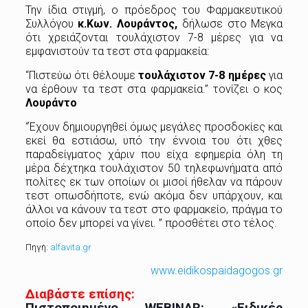
Την ίδια στιγμή, ο πρόεδρος του Φαρμακευτικού
Συλλόγου
κ.Κων. Λουράντος,
δήλωσε στο Μεγκα
ότι χρειάζονται τουλάχιστον 7-8 μέρες για να
εμφανιστούν τα τεστ στα φαρμακεία:
“Πιστεύω ότι θέλουμε
τουλάχιστον 7-8 ημέρες
για
να έρθουν τα τεστ στα φαρμακεία.” τονίζει ο κος
Λουράντο
“Έχουν δημιουργηθεί όμως μεγάλες προσδοκίες και
εκεί θα εστιάσω, υπό την έννοια του ότι χθες
παραδείγματος χάριν που είχα εφημερία όλη τη
μέρα δέχτηκα τουλάχιστον 50 τηλεφωνήματα από
πολίτες εκ των οποίων οι μισοί ήθελαν να πάρουν
τεστ οπωσδήποτε, ενώ ακόμα δεν υπάρχουν, και
άλλοι να κάνουν τα τεστ στο φαρμακείο, πράγμα το
οποίο δεν μπορεί να γίνει. ” προσθέτει στο τέλος.
Πηγή:
alfavita.gr
www.eidikospaidagogos.gr
Διαβάστε επίσης:
Πιστοποιημένο WEBINAR: «Ειδικές