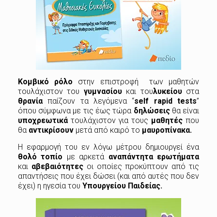
Κομβικό ρόλο
στην επιστροφή των μαθητών
τουλάχιστον του
γυμνασίου
και του
λυκείου
στα
θρανία
παίζουν τα λεγόμενα “
self rapid tests
”
όπου σύμφωνα με τις έως τώρα
δηλώσεις
θα είναι
υποχρεωτικά
τουλάχιστον για τους
μαθητές
που
θα
αντικρίσουν
μετά από καιρό το
μαυροπίνακα.
Η εφαρμογή του εν λόγω μέτρου δημιουργεί ένα
θολό τοπίο
με αρκετά
αναπάντητα ερωτήματα
και
αβεβαιότητες
οι οποίες προκύπτουν από τις
απαντήσεις που έχει δώσει (και από αυτές που δεν
έχει) η ηγεσία του
Υπουργείου Παιδείας.