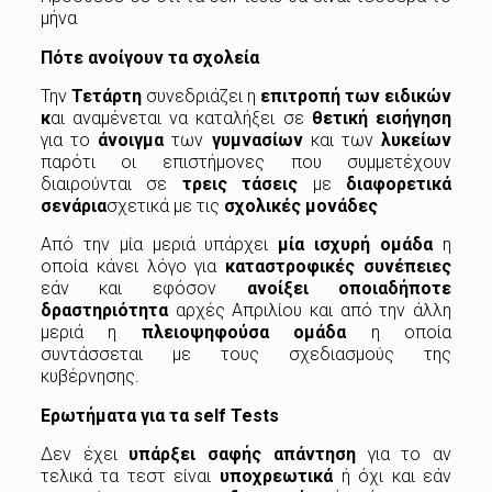
μήνα
Πότε ανοίγουν τα σχολεία
Την
Τετάρτη
συνεδριάζει η
επιτροπή των ειδικών
κ
αι αναμένεται να καταλήξει σε
θετική εισήγηση
για το
άνοιγμα
των
γυμνασίων
και των
λυκείων
παρότι οι επιστήμονες που συμμετέχουν
διαιρούνται σε
τρεις τάσεις
με
διαφορετικά
σενάρια
σχετικά με τις
σχολικές μονάδες
Από την μία μεριά υπάρχει
μία ισχυρή ομάδα
η
οποία κάνει λόγο για
καταστροφικές συνέπειες
εάν και εφόσον
ανοίξει οποιαδήποτε
δραστηριότητα
αρχές Απριλίου και από την άλλη
μεριά η
πλειοψηφούσα ομάδα
η οποία
συντάσσεται με τους σχεδιασμούς της
κυβέρνησης.
Ερωτήματα για τα self Tests
Δεν έχει
υπάρξει σαφής απάντηση
για το αν
τελικά τα τεστ είναι
υποχρεωτικά
ή όχι και εάν